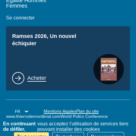
Égalité Hommes
Femmes
Se connecter
Titre
Ramses 2026, Un nouvel
échiquier
Lien
Acheter
Mentions légales
Plan du site
www.thierrydemontbrial.com
World Policy Conference
Blog Politique étrangère
En continuant
vous acceptez l'utilisation de services tiers
de défiler,
pouvant installer des cookies