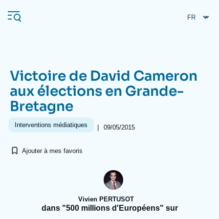
Aller
Panneau de gestion des cookies
au
contenu
principal
Victoire de David Cameron
Navigation
aux élections en Grande-
principale
Bretagne
L'Ifri
Interventions médiatiques
|
09/05/2015
Analyses
Ajouter à mes favoris
À propos de l'Ifri
Recherches fréquentes
Événements
L'Ifri en bref
Proche-Orient
Vivien PERTUSOT
dans "500 millions d'Européens" sur