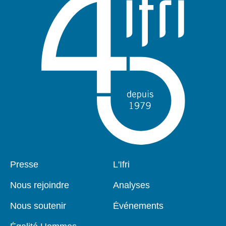
Pied
Presse
Navigation
L'Ifri
de
principale
page
Nous rejoindre
Analyses
Nous soutenir
Événements