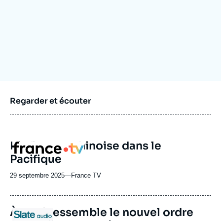
Se connecter
Nous soutenir
Regarder et écouter
L'influence chinoise dans le
Logo
Pacifique
29 septembre 2025
—
Nom
France TV
du
journal,
revue
URL
À quoi ressemble le nouvel ordre
Logo
ou
de