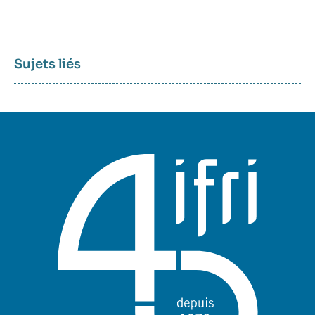
Sujets liés
Sujets
associés
mots
clés
géographiques
et
thématiques