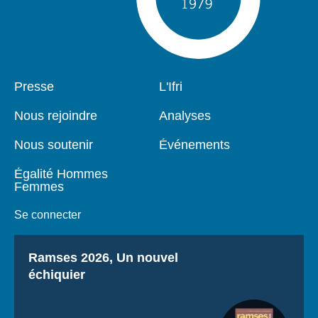
Pied
Presse
Navigation
L'Ifri
de
principale
page
Nous rejoindre
Analyses
Nous soutenir
Événements
Égalité Hommes
Femmes
Se connecter
Titre
Ramses 2026, Un nouvel
échiquier