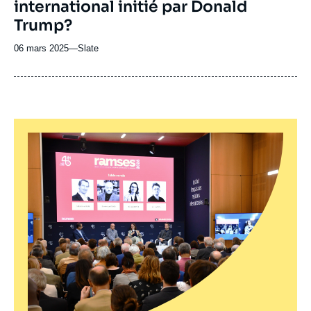
international initié par Donald
Spotify
émission
Trump?
06 mars 2025
—
Nom
Slate
du
journal,
revue
ou
émission