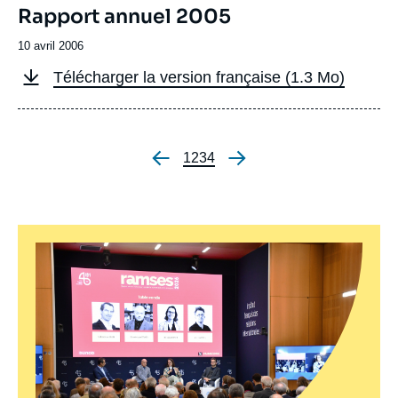
français
Image
Rapport annuel 2005
de
couverture
Date
10 avril 2006
de
Fichier
Télécharger la version française (1.3 Mo)
publication
à
télécharger
français
Page
1
Page
2
Page
3
Page
4
Pagination