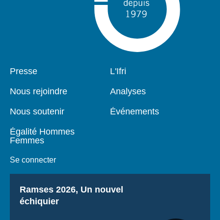
Pied
Presse
Navigation
L'Ifri
de
principale
page
Nous rejoindre
Analyses
Nous soutenir
Événements
Égalité Hommes
Femmes
Se connecter
Titre
Ramses 2026, Un nouvel
échiquier