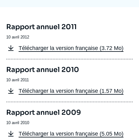
Se connecter
Nous soutenir
Image
Rapport annuel 2011
de
couverture
Date
10 avril 2012
de
Fichier
Télécharger la version française (3.72 Mo)
publication
à
télécharger
français
Image
Rapport annuel 2010
de
couverture
Date
10 avril 2011
de
Fichier
Télécharger la version française (1.57 Mo)
publication
à
télécharger
français
Image
Rapport annuel 2009
de
couverture
Date
10 avril 2010
de
Fichier
Télécharger la version française (5.05 Mo)
publication