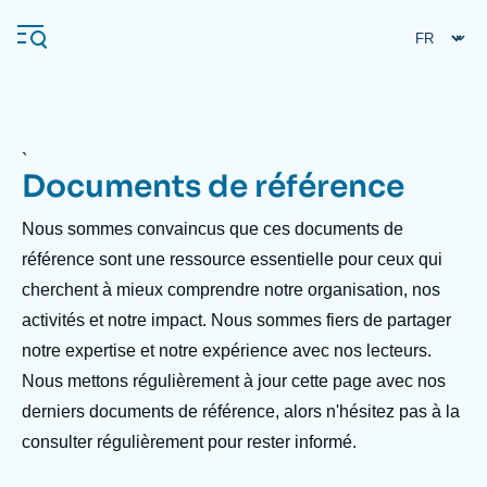
Aller
Panneau de gestion des cookies
au
contenu
principal
`
Documents de référence
Navigation
principale
Accroche
Nous sommes convaincus que ces documents de
L'Ifri
header
référence sont une ressource essentielle pour ceux qui
cherchent à mieux comprendre notre organisation, nos
Analyses
activités et notre impact. Nous sommes fiers de partager
À propos de l'Ifri
Recherches fréquentes
notre expertise et notre expérience avec nos lecteurs.
Nous mettons régulièrement à jour cette page avec nos
Événements
L'Ifri en bref
Proche-Orient
derniers documents de référence, alors n'hésitez pas à la
consulter régulièrement pour rester informé.