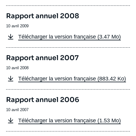
à
télécharger
français
Image
Rapport annuel 2008
de
couverture
Date
10 avril 2009
de
Fichier
Télécharger la version française (3.47 Mo)
publication
à
télécharger
français
Image
Rapport annuel 2007
de
couverture
Date
10 avril 2008
de
Fichier
Télécharger la version française (883.42 Ko)
publication
à
télécharger
français
Image
Rapport annuel 2006
de
couverture
Date
10 avril 2007
de
Fichier
Télécharger la version française (1.53 Mo)
publication
à
télécharger