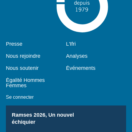
Pied
Presse
Navigation
L'Ifri
de
principale
page
Nous rejoindre
Analyses
Nous soutenir
Événements
Égalité Hommes
Femmes
Se connecter
Titre
Ramses 2026, Un nouvel
échiquier