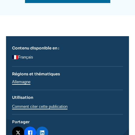
Se connecter
de
la
publication
Nous soutenir
Contenu disponible en :
Français
Régions et thématiques
Régions
Allemagne
Utilisation
Comment citer cette publication
Partager