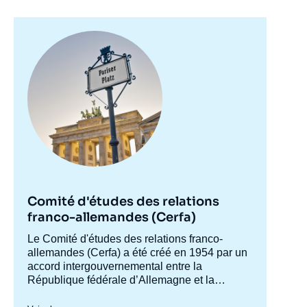
Image
Image
principale
de
couverture
de
la
publication
Jean KLEIN, « Benoît XVI : un pape
allemand face aux défis du monde moderne
», Notes, Notes du Cerfa, Ifri, 10 mai 2007.
Comité d'études des relations
Copier
franco-allemandes (Cerfa)
Accroche
Le Comité d'études des relations franco-
centre
allemandes (Cerfa) a été créé en 1954 par un
accord intergouvernemental entre la
République fédérale d’Allemagne et la
France, afin de mieux faire connaître