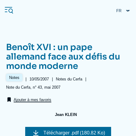
Aller
Panneau de gestion des cookies
au
contenu
principal
Benoît XVI : un pape
Navigation
allemand face aux défis du
principale
monde moderne
L'Ifri
Notes
|
Date
10/05/2007
|
Référence
Notes du Cerfa
|
de
taxonomie
Analyses
Références
Note du Cerfa, n° 43, mai 2007
publication
collections
À propos de l'Ifri
Recherches fréquentes
Ajouter à mes favoris
Événements
L'Ifri en bref
Proche-Orient
Jean KLEIN
Image
de
Télécharger
.pdf (180.82 Ko)
couverture