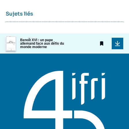
Sujets liés
Image
Benoît XVI : un pape
de
allemand face aux défis du
monde moderne
couverture
de
la
publication