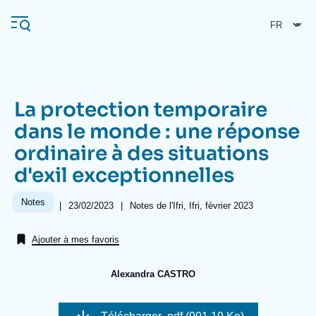
Aller
Panneau de gestion des cookies
au
contenu
principal
La protection temporaire
Navigation
dans le monde : une réponse
principale
ordinaire à des situations
L'Ifri
d'exil exceptionnelles
Analyses
Notes
|
Date
23/02/2023
|
Références
Notes de l'Ifri, Ifri, février 2023
de
À propos de l'Ifri
Recherches fréquentes
publication
Ajouter à mes favoris
Événements
L'Ifri en bref
Proche-Orient
Alexandra CASTRO
Image
de