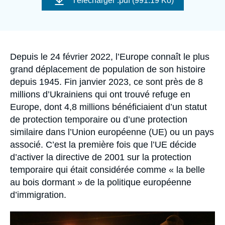
Télécharger
.pdf (991.19 Ko)
Se connecter
couverture
de
la
publication
Nous soutenir
Accroche
Depuis le 24 février 2022, l’Europe connaît le plus
grand déplacement de population de son histoire
depuis 1945. Fin janvier 2023, ce sont près de 8
millions d’Ukrainiens qui ont trouvé refuge en
Europe, dont 4,8 millions bénéficiaient d’un statut
de protection temporaire ou d’une protection
similaire dans l’Union européenne (UE) ou un pays
associé. C’est la première fois que l’UE décide
d’activer la directive de 2001 sur la protection
temporaire qui était considérée comme « la belle
au bois dormant » de la politique européenne
d’immigration.
Image
principale