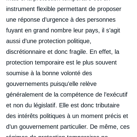
de
instrument flexible permettant de proposer
la
publication
une réponse d’urgence à des personnes
fuyant en grand nombre leur pays, il s’agit
aussi d’une protection politique,
Alexandra CASTRO, « La protection
temporaire dans le monde : une réponse
discrétionnaire et donc fragile. En effet, la
ordinaire à des situations d'exil
exceptionnelles », Notes, Ifri, 23 février
protection temporaire est le plus souvent
2023.
Copier
soumise à la bonne volonté des
gouvernements puisqu’elle relève
généralement de la compétence de l’exécutif
et non du législatif. Elle est donc tributaire
des intérêts politiques à un moment précis et
d’un gouvernement particulier. De même, ces