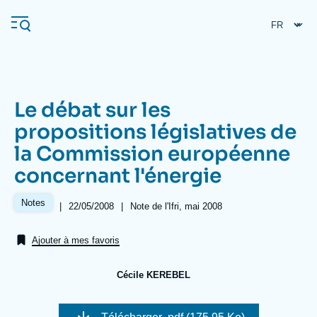
Aller
Panneau de gestion des cookies
au
contenu
principal
Le débat sur les
Navigation
propositions législatives de
principale
la Commission européenne
L'Ifri
concernant l'énergie
Analyses
Notes
|
Date
22/05/2008
|
Références
Note de l'Ifri, mai 2008
de
À propos de l'Ifri
Recherches fréquentes
publication
Ajouter à mes favoris
Événements
L'Ifri en bref
Proche-Orient
Cécile KEREBEL
Image
de