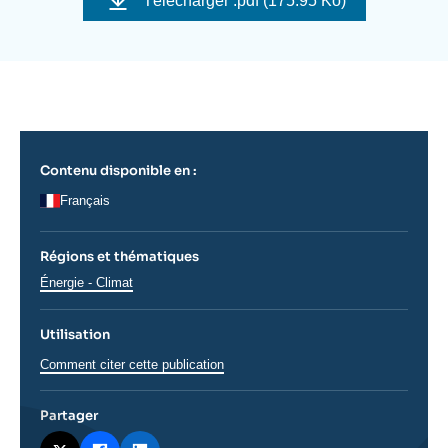
Télécharger
.pdf (175.95 Ko)
Se connecter
couverture
de
la
publication
Nous soutenir
Contenu disponible en :
Français
Régions et thématiques
Thématiques
Énergie - Climat
analyses
Utilisation
Comment citer cette publication
Partager