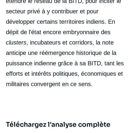
étendre le réseau de la BITD, pour inciter le
secteur privé à y contribuer et pour
développer certains territoires indiens. En
dépit de l’état encore embryonnaire des
Image
clusters
, incubateurs et corridors, la note
de
couverture
de
anticipe une réémergence historique de la
la
publication
puissance indienne grâce à sa BITD, tant les
efforts et intérêts politiques, économiques et
militaires convergent en ce sens.
Nicolas PÉNÉ, « L’industrie de défense
indienne. Une géographie en mutation au
service d’une affirmation nationale », Notes,
Asie Visions, Ifri, 19 décembre 2022.
Copier
Téléchargez l'analyse complète