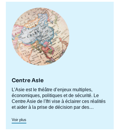
Image
principale
Centre Asie
Accroche
L’Asie est le théâtre d’enjeux multiples,
centre
économiques, politiques et de sécurité. Le
Centre Asie de l'Ifri vise à éclairer ces réalités
et aider à la prise de décision par des
recherches approfondies et le développement
Le Centre Asie structure sa recherche autour
d’une plateforme de dialogue permanent
de deux grands axes : les relations des
Voir plus
autour de ces enjeux.
grandes puissances asiatiques avec le reste
du monde et les dynamiques internes des