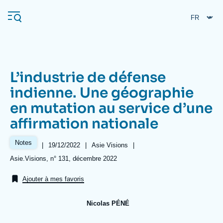
Aller
Panneau de gestion des cookies
au
contenu
principal
L’industrie de défense
Navigation
indienne. Une géographie
principale
en mutation au service d’une
L'Ifri
affirmation nationale
Analyses
Notes
|
Date
19/12/2022
|
Référence
Asie Visions
|
de
taxonomie
À propos de l'Ifri
Recherches fréquentes
Références
Asie.Visions, n° 131, décembre 2022
publication
collections
Événements
L'Ifri en bref
Proche-Orient
Ajouter à mes favoris
Nicolas PÉNÉ
Image