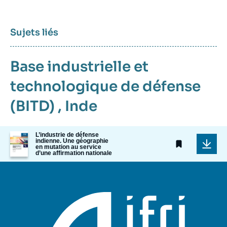
Sujets liés
Base industrielle et
technologique de défense
(BITD)
,
Inde
Image
L’industrie de défense
indienne. Une géographie
de
en mutation au service
couverture
d’une affirmation nationale
de
la
publication