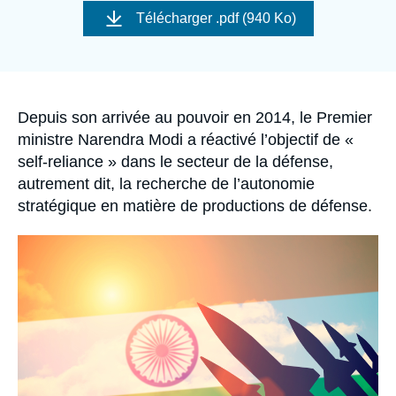
Se connecter
de
Télécharger
.pdf (940 Ko)
couverture
de
Nous soutenir
la
publication
Accroche
Depuis son arrivée au pouvoir en 2014, le Premier
ministre Narendra Modi a réactivé l’objectif de «
self-reliance » dans le secteur de la défense,
autrement dit, la recherche de l’autonomie
stratégique en matière de productions de défense.
Image
principale