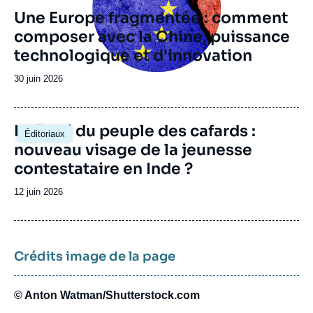
Une Europe fragmentée : comment
composer avec la Chine, puissance
technologique et d'innovation
Date
30 juin 2026
de
publication
Image
Le Parti du peuple des cafards :
Éditoriaux
principale
nouveau visage de la jeunesse
contestataire en Inde ?
Date
12 juin 2026
de
publication
Crédits image de la page
© Anton Watman/Shutterstock.com