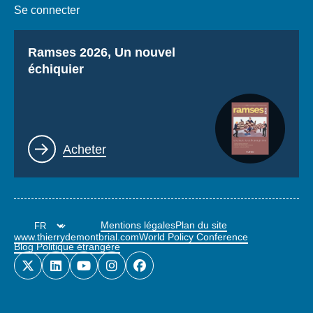
Se connecter
Titre
Ramses 2026, Un nouvel
échiquier
Lien
Acheter
Mentions légales
Plan du site
www.thierrydemontbrial.com
World Policy Conference
Blog Politique étrangère