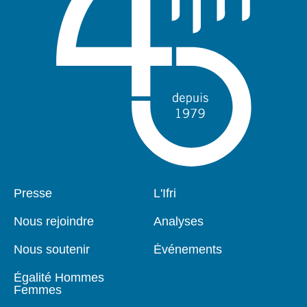
Pied
Presse
Navigation
L'Ifri
de
principale
page
Nous rejoindre
Analyses
Nous soutenir
Événements
Égalité Hommes
Femmes