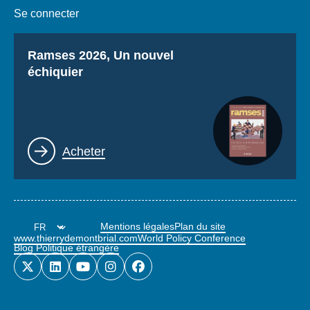
Se connecter
Titre
Ramses 2026, Un nouvel
échiquier
Lien
Acheter
Mentions légales
Plan du site
www.thierrydemontbrial.com
World Policy Conference
Blog Politique étrangère