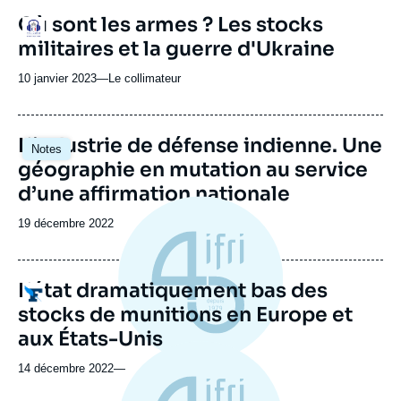
URL
Où sont les armes ? Les stocks
Logo
de
militaires et la guerre d'Ukraine
Spotify
10 janvier 2023
—
Nom
Le collimateur
du
journal,
revue
Image
L’industrie de défense indienne. Une
Notes
ou
principale
géographie en mutation au service
émission
d’une affirmation nationale
Date
19 décembre 2022
de
publication
L’état dramatiquement bas des
Logo
stocks de munitions en Europe et
aux États-Unis
14 décembre 2022
—