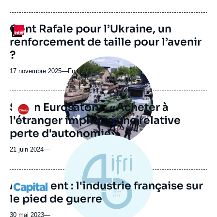
du
journal,
revue
Cent Rafale pour l’Ukraine, un
Logo
ou
renforcement de taille pour l’avenir
émission
?
Image
principale
17 novembre 2025
—
Nom
France inter
médiatique
du
journal,
revue
Salon Eurosatory : «Acheter à
Logo
ou
l'étranger implique une relative
émission
perte d'autonomie»
21 juin 2024
—
Armement : l'industrie française sur
Logo
le pied de guerre
30 mai 2023
—