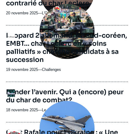
contrarié du char Leclerc
émission
Image
principale
20 novembre 2025
—
Nom
L'Opinion
médiatique
du
journal,
revue
Leopard 2 allemand, K2 sud-coréen,
Logo
ou
EMBT… char Leclerc en « soins
émission
palliatifs » cherche candidats à sa
succession
19 novembre 2025
—
Nom
Challenges
du
journal,
revue
URL
Blinder l’avenir. Qui a (encore) peur
Logo
ou
de
du char de combat?
Spotify
émission
Image
principale
18 novembre 2025
—
Nom
Le Collimateur
médiatique
du
journal,
revue
Cent Rafale pour l’Ukraine : « Une
Logo
ou