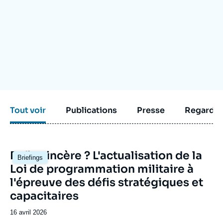
Se connecter
Nous soutenir
Tout voir
Publications
Presse
Regarder
Image
Enfin sincère ? L'actualisation de la
Briefings
principale
Loi de programmation militaire à
l'épreuve des défis stratégiques et
capacitaires
Date
16 avril 2026
de