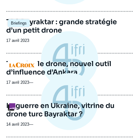
Image
TB2 Bayraktar : grande stratégie
Briefings
principale
d’un petit drone
Date
17 avril 2023
de
publication
Turquie : le drone, nouvel outil
Logo
d’influence d’Ankara
17 avril 2023
—
La guerre en Ukraine, vitrine du
Logo
drone turc Bayraktar ?
14 avril 2023
—