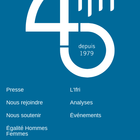
Pied
Presse
Navigation
L'Ifri
de
principale
page
Nous rejoindre
Analyses
Nous soutenir
Événements
Égalité Hommes
Femmes