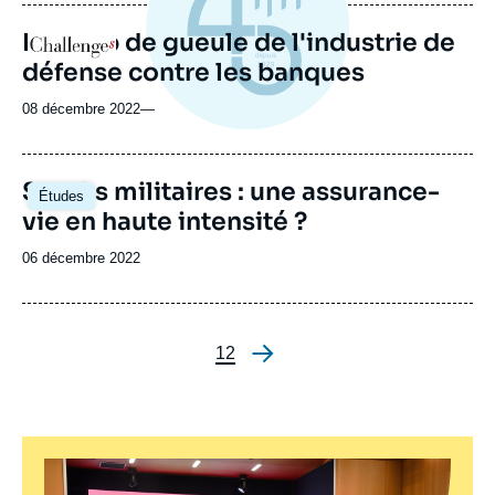
Le coup de gueule de l'industrie de
Logo
défense contre les banques
08 décembre 2022
—
Stocks militaires : une assurance-
Études
vie en haute intensité ?
Date
06 décembre 2022
de
publication
Page
1
Page
2
Pagination