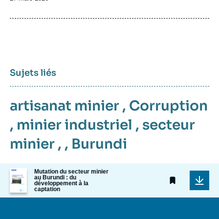
de
publication
Sujets liés
artisanat minier
,
Corruption
,
minier industriel
,
secteur
minier
, ,
Burundi
Image
Mutation du secteur minier
au Burundi : du
de
développement à la
couverture
captation
de
la
publication