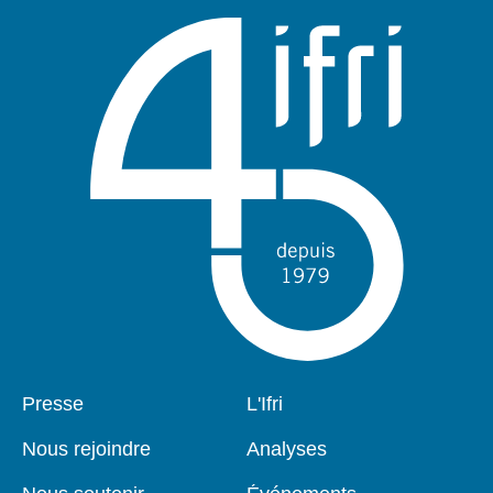
Pied
Presse
Navigation
L'Ifri
de
principale
page
Nous rejoindre
Analyses