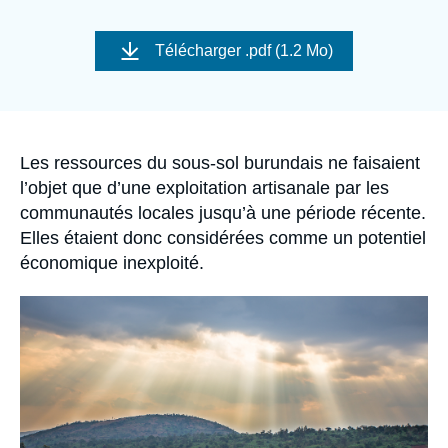
Se connecter
Image
de
Télécharger
.pdf (1.2 Mo)
Nous soutenir
couverture
de
la
publication
Accroche
Les ressources du sous-sol burundais ne faisaient
l’objet que d’une exploitation artisanale par les
communautés locales jusqu’à une période récente.
Elles étaient donc considérées comme un potentiel
économique inexploité.
Image
principale