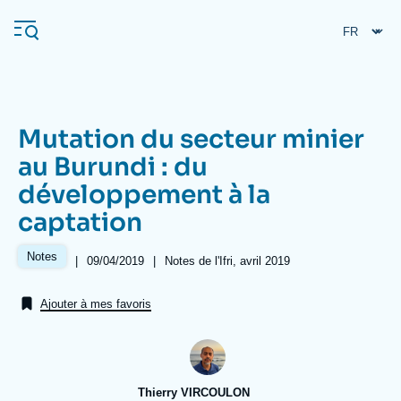
Aller
Panneau de gestion des cookies
au
contenu
principal
Mutation du secteur minier
Navigation
au Burundi : du
principale
développement à la
L'Ifri
captation
Analyses
Notes
|
Date
09/04/2019
|
Références
Notes de l'Ifri, avril 2019
de
À propos de l'Ifri
Recherches fréquentes
publication
Ajouter à mes favoris
Événements
L'Ifri en bref
Proche-Orient
Thierry VIRCOULON