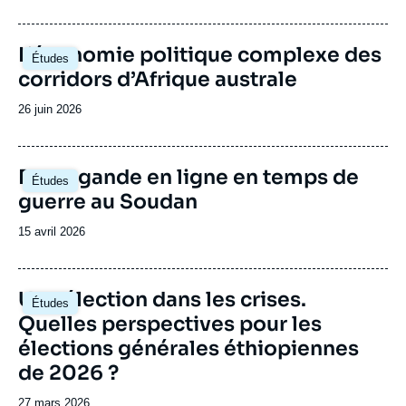
subsaharienne.
de
publication
Image
L’économie politique complexe des
Études
principale
corridors d’Afrique australe
Date
26 juin 2026
de
publication
Image
Propagande en ligne en temps de
Études
principale
guerre au Soudan
Date
15 avril 2026
de
publication
Image
Une élection dans les crises.
Études
principale
Quelles perspectives pour les
élections générales éthiopiennes
de 2026 ?
Date
27 mars 2026