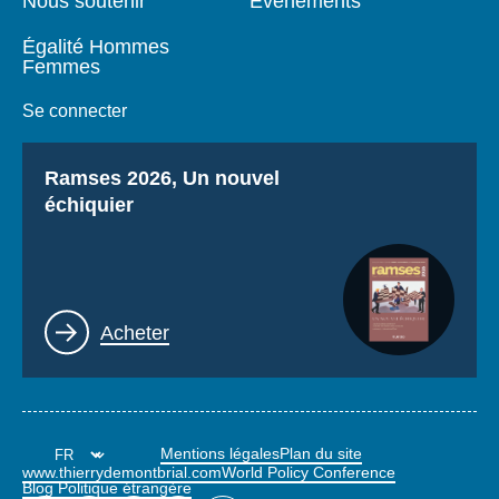
Nous soutenir
Événements
Égalité Hommes
Femmes
Se connecter
Titre
Ramses 2026, Un nouvel
échiquier
Lien
Acheter
Mentions légales
Plan du site
www.thierrydemontbrial.com
World Policy Conference
Blog Politique étrangère