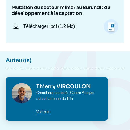
Mutation du secteur minier au Burundi : du
développement à la captation
Télécharger
.pdf (1.2 Mo)
Image
de
Auteur(s)
couverture
de
la
publication
Photo
Thierry VIRCOULON
Intitulé
Chercheur associé,
Centre Afrique
du
subsaharienne
de l'Ifri
Thierry VIRCOULON, « Mutation du secteur
poste
minier au Burundi : du développement à la
Voir plus
captation », Notes, Ifri, 9 avril 2019.
Copier