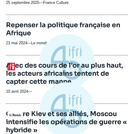
25 septembre 2025
—
Nom
France Culture
du
journal,
revue
URL
Repenser la politique française en
ou
de
Afrique
Spotify
émission
21 mai 2024
—
Nom
Le monde selon l'Ifri
du
journal,
revue
Avec des cours de l’or au plus haut,
Logo
ou
les acteurs africains tentent de
émission
capter cette manne
10 avril 2024
—
Contre Kiev et ses alliés, Moscou
Logo
intensifie les opérations de guerre «
hybride »