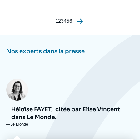
Page
1
Page
2
Page
3
Page
4
Page
5
Page
6
Pagination
Nos experts dans la presse
Photo
Héloïse FAYET,
citée par Elise Vincent
dans
Le Monde
.
—
Nom
Le Monde
du
journal,