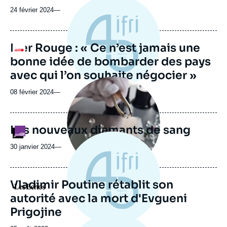
24 février 2024
—
Mer Rouge : « Ce n’est jamais une
Logo
bonne idée de bombarder des pays
avec qui l’on souhaite négocier »
Image
principale
08 février 2024
—
médiatique
Les nouveaux diamants de sang
Logo
30 janvier 2024
—
Vladimir Poutine rétablit son
Logo
autorité avec la mort d'Evgueni
Prigojine