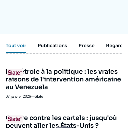
Se connecter
Nous soutenir
Tout voir
Publications
Presse
Regarder
URL
Du pétrole à la politique : les vraies
Logo
de
raisons de l'intervention américaine
Spotify
au Venezuela
07 janvier 2026
—
Nom
Slate
du
journal,
revue
URL
Guerre contre les cartels : jusqu'où
Logo
ou
de
peuvent aller les États-Unis ?
Spotify
émission