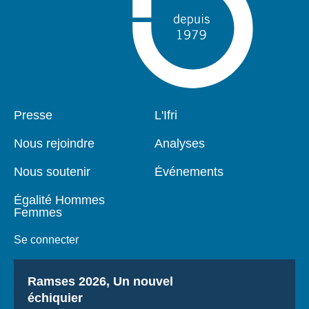
Pied
Presse
Navigation
L'Ifri
de
principale
page
Nous rejoindre
Analyses
Nous soutenir
Événements
Égalité Hommes
Femmes
Se connecter
Titre
Ramses 2026, Un nouvel
échiquier