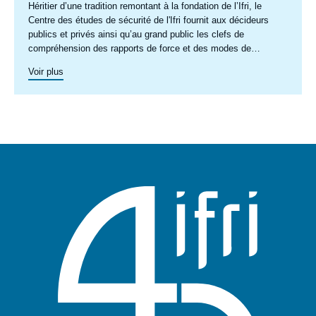
Accroche
Héritier d’une tradition remontant à la fondation de l’Ifri, le
centre
Centre des études de sécurité de l'Ifri fournit aux décideurs
publics et privés ainsi qu’au grand public les clefs de
compréhension des rapports de force et des modes de
conflictualité contemporains et à venir. Par son positionnement
Voir plus
à la jointure du politique et de l’opérationnel, la crédibilité de
son équipe civilo-militaire et la diffusion large de ses
publications en français et en anglais, le Centre des études de
sécurité constitue dans le paysage français des
think tanks
un
pôle unique de recherche et d’influence sur le débat de défense
national et international.