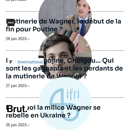
médiatique
Mutinerie de Wagner, le début de la
Logo
fin pour Poutine ?
Image
principale
28 juin 2023
—
médiatique
Poutine, Prigojine, Choïgou... Qui
Logo
sont les gagnants et les perdants de
la mutinerie de Wagner ?
27 juin 2023
—
Pourquoi la milice Wagner se
Logo
rebelle en Ukraine ?
26 juin 2023
—