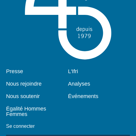
Pied
Presse
Navigation
L'Ifri
de
principale
page
Nous rejoindre
Analyses
Nous soutenir
Événements
Égalité Hommes
Femmes
Se connecter