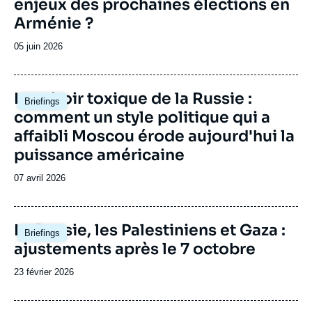
enjeux des prochaines élections en
Arménie ?
Date
05 juin 2026
de
publication
Image
Le miroir toxique de la Russie :
Briefings
principale
comment un style politique qui a
affaibli Moscou érode aujourd'hui la
puissance américaine
Date
07 avril 2026
de
publication
Image
La Russie, les Palestiniens et Gaza :
Briefings
principale
ajustements après le 7 octobre
Date
23 février 2026
de
publication