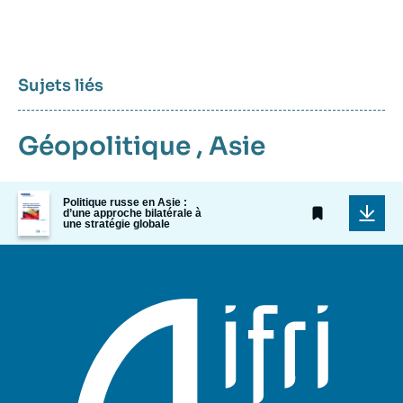
Sujets liés
Géopolitique
,
Asie
Image
Politique russe en Asie :
de
d’une approche bilatérale à
une stratégie globale
couverture
de
la
publication