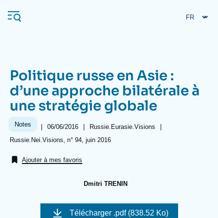
Aller
Panneau de gestion des cookies
au
contenu
principal
Politique russe en Asie :
Navigation
d’une approche bilatérale à
principale
une stratégie globale
L'Ifri
Notes
|
Date
06/06/2016
|
Référence
Russie.Eurasie.Visions
|
de
taxonomie
Analyses
Références
Russie.Nei.Visions, n° 94, juin 2016
publication
collections
À propos de l'Ifri
Recherches fréquentes
Ajouter à mes favoris
Événements
L'Ifri en bref
Proche-Orient
Dmitri TRENIN
Image
de
Télécharger
.pdf (838.52 Ko)
couverture