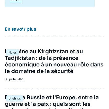
géographique complexe en pleine mutation
pour enrichir le débat public en France et en
Europe, et pour aider à la décision
stratégique, politique et économique.
En savoir plus
Image
La Chine au Kirghizstan et au
Notes
principale
Tadjikistan : de la présence
économique à un nouveau rôle dans
le domaine de la sécurité
Date
06 juillet 2026
de
publication
Image
Entre la Russie et l'Europe, entre la
Briefings
principale
guerre et la paix : quels sont les