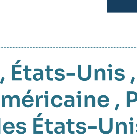
,
États-Unis
américaine
,
P
es États-Uni