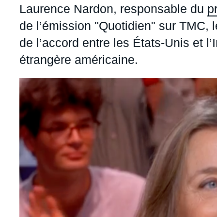
Jeudi 17 septembre 2026 17:30
Accroche
Laurence Nardon, responsable du
p
Partenariats et réseaux
Intelligence artificielle
de l’émission "Quotidien" sur TMC, l
Nous soutenir en tant que professionnel
Guerre en Ukraine
de l’accord entre les États-Unis et l’
OTAN
étrangère américaine.
Image
principale
médiatique