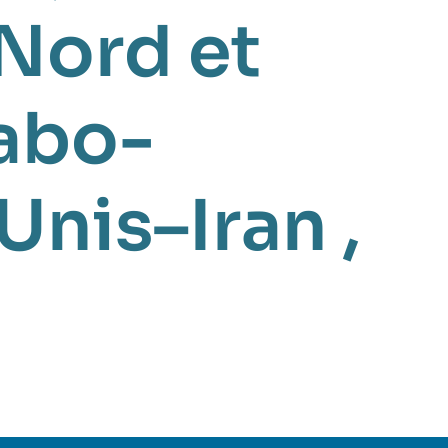
 Nord et
rabo-
-Unis–Iran
,