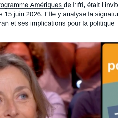
rogramme Amériques
de l’Ifri, était l’invi
Ramses
Europe
R
S
e 15 juin 2026. Elle y analyse la signatu
Politique étrangère
Russie - Eurasie
D
T
Iran et ses implications pour la politique
Podcast
Afrique du Nord et Moyen-Orient