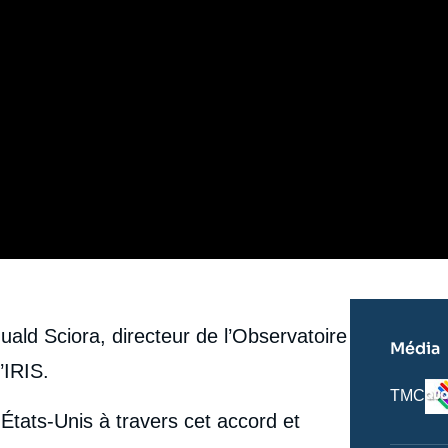
ald Sciora, directeur de l’Observatoire
Média
l’IRIS.
Lo
Nom
TMC
du
s États-Unis à travers cet accord et
journal,
revue