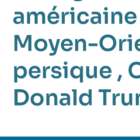
américaine
Moyen-Ori
persique
,
C
Donald Tr