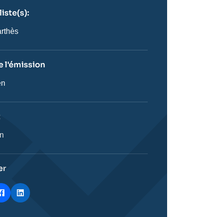
iste(s):
n
ste
rthès
 l'émission
en
on
t
ie
on
stique
er