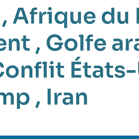
,
Afrique du
ent
,
Golfe a
onflit États
ump
,
Iran