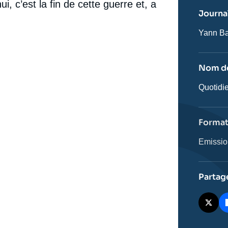
, c’est la fin de cette guerre et, a
ou
Journal
émissio
Journali
Yann Ba
Nom de
Nom
Quotidi
de
l'émissi
Forma
Catégor
Emissi
journali
Partag