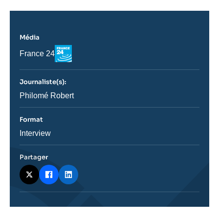
Média
Logo
Nom
France 24
du
journal,
revue
Journaliste(s):
ou
émission
Journaliste
Philomé Robert
Format
Catégorie
Interview
journalistique
Partager