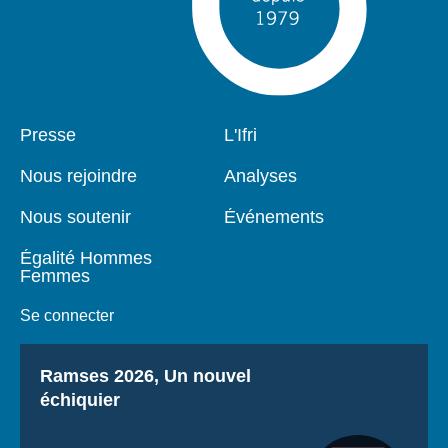
Pied
Presse
Navigation
L'Ifri
de
principale
page
Nous rejoindre
Analyses
Nous soutenir
Événements
Égalité Hommes
Femmes
Se connecter
Titre
Ramses 2026, Un nouvel
échiquier