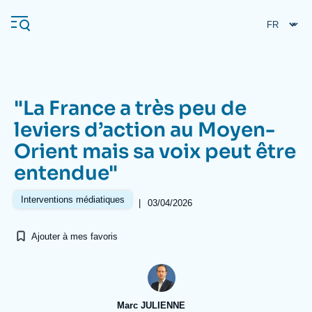
Aller
Panneau de gestion des cookies
au
contenu
principal
"La France a très peu de
Navigation
leviers d’action au Moyen-
principale
Orient mais sa voix peut être
L'Ifri
entendue"
Analyses
Interventions médiatiques
|
03/04/2026
À propos de l'Ifri
Recherches fréquentes
Ajouter à mes favoris
Événements
L'Ifri en bref
Proche-Orient
Marc JULIENNE