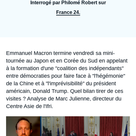
Se connecter
Interrogé par Philomé Robert sur
France 24.
Nous soutenir
Accroche
Emmanuel Macron termine vendredi sa mini-
tournée au Japon et en Corée du Sud en appelant
à la formation d'une "coalition des indépendants"
entre démocraties pour faire face à "l'hégémonie"
de la Chine et à "l'imprévisibilité" du président
américain, Donald Trump. Quel bilan tirer de ces
visites ? Analyse de Marc Julienne, directeur du
Centre Asie de l'Ifri.
Image
principale
médiatique