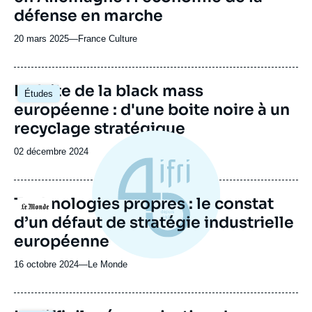
défense en marche
20 mars 2025
—
Nom
France Culture
du
journal,
revue
Image
La fuite de la black mass
Études
ou
principale
européenne : d'une boite noire à un
émission
recyclage stratégique
Date
02 décembre 2024
de
publication
Technologies propres : le constat
Logo
d’un défaut de stratégie industrielle
européenne
16 octobre 2024
—
Nom
Le Monde
du
journal,
revue