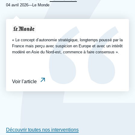
04 avril 2026
—
Nom
Le Monde
du
journal,
revue
Logo
ou
émission
« Le concept d’autonomie stratégique, longtemps poussé par la
France mais perçu avec suspicion en Europe et avec un intérêt
modéré en Asie du Nord-est, commence à faire consensus ».
Voir l'article
Découvrir toutes nos interventions