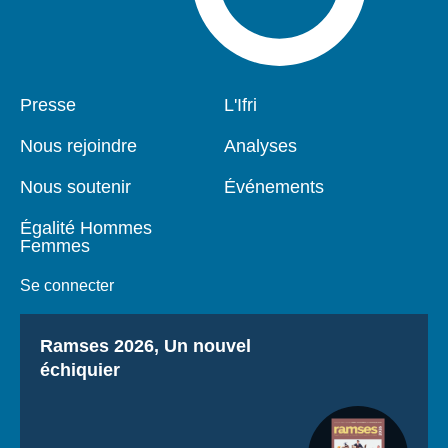
Pied
Presse
Navigation
L'Ifri
de
principale
page
Nous rejoindre
Analyses
Nous soutenir
Événements
Égalité Hommes
Femmes
Se connecter
Titre
Ramses 2026, Un nouvel
échiquier