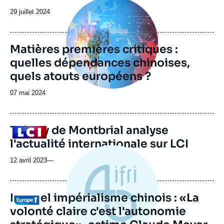
Image
principale
Date
29 juillet 2024
de
publication
Matières premières critiques :
quelles dépendances chinoises,
quels atouts européens ?
Date
07 mai 2024
de
publication
Thierry de Montbrial analyse
Logo
l'actualité internationale sur LCI
12 avril 2023
—
Nouvel impérialisme chinois : «La
Logo
volonté claire c'est l'autonomie