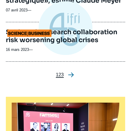
stratégique», estime Claude Meyer
07 avril 2023
—
Schisms in research collaboration
Logo
risk worsening global crises
16 mars 2023
—
Page
1
Page
2
Page
3
Pagination