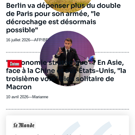
Berlin va dépenser plus du double
de Paris pour son armée, "le
décrochage est désormais
possible"
Image
principale
16 juillet 2026
—
Nom
AFP/BFM Business
médiatique
du
journal,
revue
"Autonomie stratégique" ? En Asie,
Logo
ou
face à la Chine et aux États-Unis, "la
émission
troisième voie" bien solitaire de
Macron
10 avril 2026
—
Nom
Marianne
du
journal,
revue
ou
Logo
émission