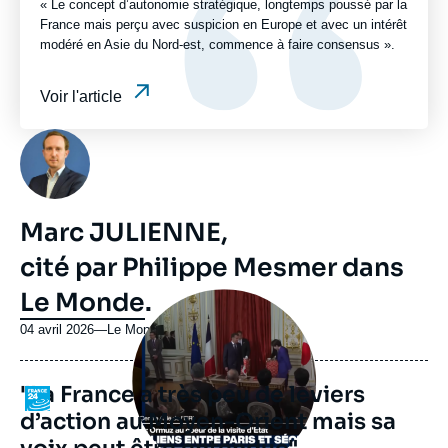
« Le concept d’autonomie stratégique, longtemps poussé par la
France mais perçu avec suspicion en Europe et avec un intérêt
modéré en Asie du Nord-est, commence à faire consensus ».
Voir l'article
Photo
Marc JULIENNE,
cité par Philippe Mesmer dans
Le Monde
.
Image
principale
médiatique
04 avril 2026
—
Nom
Le Monde
du
journal,
"La France a très peu de leviers
revue
Logo
ou
d’action au Moyen-Orient mais sa
émission