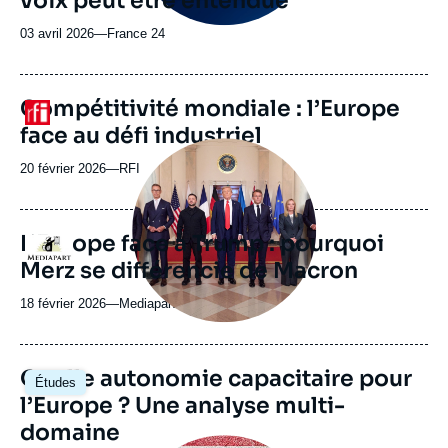
voix peut être entendue"
03 avril 2026
—
Nom
France 24
du
journal,
revue
URL
Compétitivité mondiale : l’Europe
Logo
ou
de
face au défi industriel
Spotify
émission
Image
principale
20 février 2026
—
Nom
RFI
médiatique
du
journal,
revue
L’Europe face à Trump : pourquoi
Logo
ou
Merz se différencie de Macron
émission
18 février 2026
—
Nom
Mediapart
du
journal,
revue
Image
Quelle autonomie capacitaire pour
Études
ou
principale
l’Europe ? Une analyse multi-
émission
domaine
Image