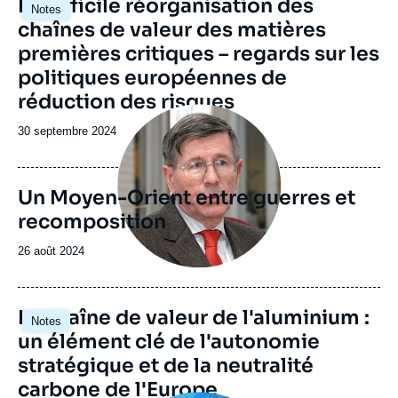
Image
La difficile réorganisation des
Notes
ou
principale
chaînes de valeur des matières
émission
premières critiques – regards sur les
politiques européennes de
réduction des risques
Image
principale
Date
30 septembre 2024
de
publication
Un Moyen-Orient entre guerres et
recomposition
Date
26 août 2024
de
publication
Image
La chaîne de valeur de l'aluminium :
Notes
principale
un élément clé de l'autonomie
stratégique et de la neutralité
carbone de l'Europe