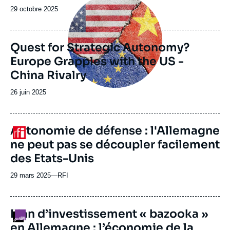
principale
Date
29 octobre 2025
de
publication
Quest for Strategic Autonomy?
Europe Grapples with the US -
China Rivalry
Date
26 juin 2025
de
publication
Autonomie de défense : l'Allemagne
Logo
ne peut pas se découpler facilement
des Etats-Unis
29 mars 2025
—
Nom
RFI
du
journal,
revue
Plan d’investissement « bazooka »
Logo
ou
en Allemagne : l’économie de la
émission