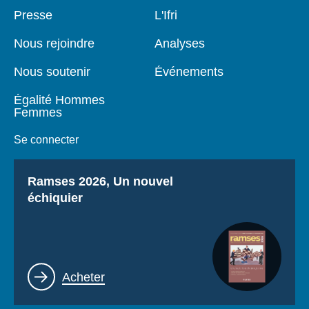
Pied
Presse
Navigation
L'Ifri
de
principale
page
Nous rejoindre
Analyses
Nous soutenir
Événements
Égalité Hommes
Femmes
Se connecter
Titre
Ramses 2026, Un nouvel
échiquier
Lien
Acheter