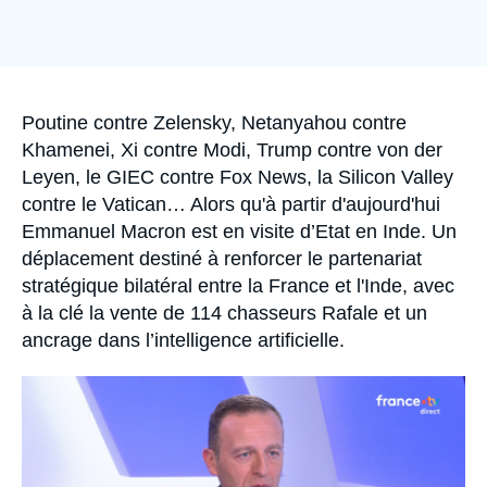
Se connecter
Nous soutenir
Accroche
Poutine contre Zelensky, Netanyahou contre
Khamenei, Xi contre Modi, Trump contre von der
Leyen, le GIEC contre Fox News, la Silicon Valley
contre le Vatican… Alors qu'à partir d'aujourd'hui
Emmanuel Macron est en visite d’Etat en Inde. Un
déplacement destiné à renforcer le partenariat
stratégique bilatéral entre la France et l'Inde, avec
à la clé la vente de 114 chasseurs Rafale et un
ancrage dans l’intelligence artificielle.
Image
principale
médiatique