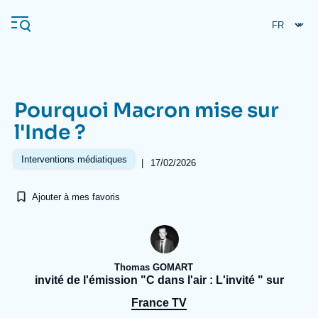
Aller
Panneau de gestion des cookies
au
contenu
principal
Pourquoi Macron mise sur
Navigation
l'Inde ?
principale
L'Ifri
Interventions médiatiques
|
17/02/2026
Ajouter à mes favoris
Analyses
À propos de l'Ifri
Recherches fréquentes
Événements
L'Ifri en bref
Proche-Orient
Thomas GOMART
invité de l'émission "C dans l'air : L'invité " sur
France TV