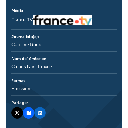
Média
Logo
Nom
France TV
du
journal,
revue
Journaliste(s):
ou
émission
Journaliste
Caroline Roux
Nom de l'émission
Nom
C dans l'air : L'invité
de
l'émission
Format
Catégorie
Emission
journalistique
Partager