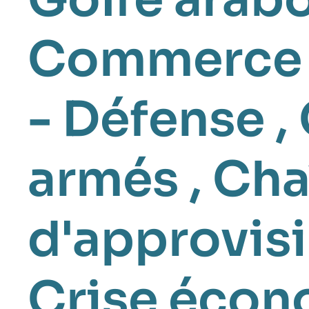
Commerce i
- Défense
,
armés
,
Cha
d'approvis
Crise éco