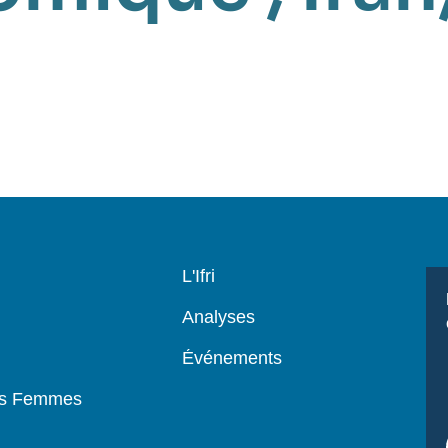
Navigation
L'Ifri
principale
Analyses
Événements
es Femmes