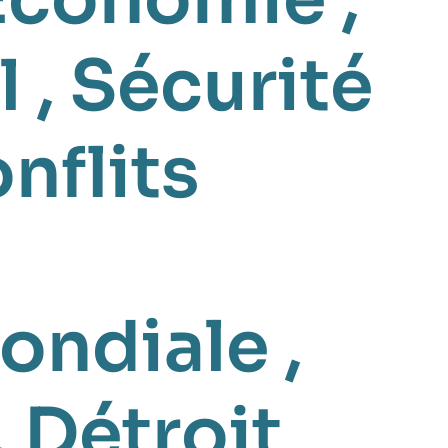
l
,
Sécurité
nflits
ondiale
,
,
Détroit