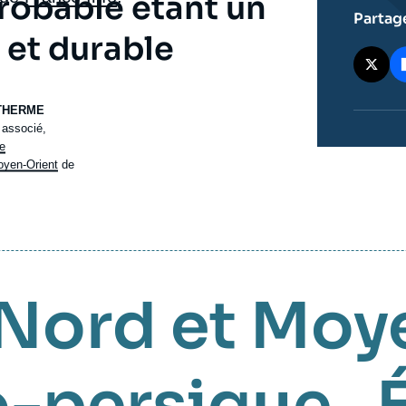
robable étant un
Partag
 et durable
 THERME
 associé,
e
oyen-Orient
de
 Nord et Moy
o-persique
,