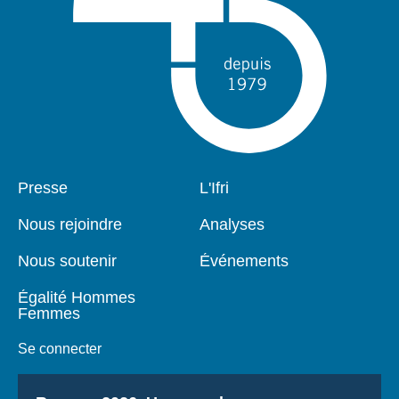
Pied
Presse
Navigation
L'Ifri
de
principale
page
Nous rejoindre
Analyses
Nous soutenir
Événements
Égalité Hommes
Femmes
Se connecter