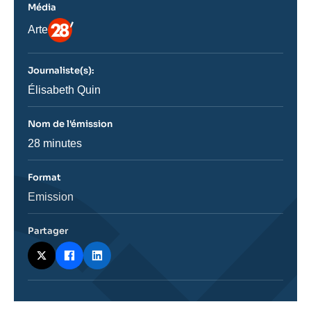
Média
Logo
Nom
Arte
du
journal,
revue
Journaliste(s):
ou
émission
Journaliste
Élisabeth Quin
Nom de l'émission
Nom
28 minutes
de
l'émission
Format
Catégorie
Emission
journalistique
Partager