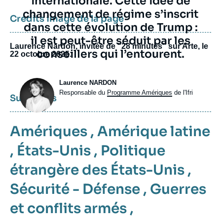
internationale. Cette idée de
changement de régime s’inscrit
Crédits image de la page
dans cette évolution de Trump :
il est peut-être séduit par les
Laurence Nardon, invitée de "28 minutes" sur Arte, le
conseillers qui l’entourent.
22 octobre 2025.
Photo
Laurence NARDON
Intitulé
Responsable du
Programme Amériques
de l'Ifri
Sujets liés
du
poste
Amériques
,
Amérique latine
,
États-Unis
,
Politique
étrangère des États-Unis
,
Sécurité - Défense
,
Guerres
et conflits armés
,