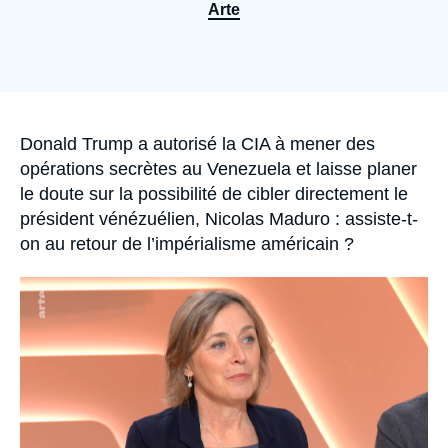
Se connecter
Arte
Nous soutenir
Accroche
Donald Trump a autorisé la CIA à mener des
opérations secrètes au Venezuela et laisse planer
le doute sur la possibilité de cibler directement le
président vénézuélien, Nicolas Maduro : assiste-t-
on au retour de l’impérialisme américain ?
Image
principale
médiatique