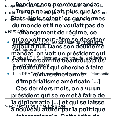
Texte
Pendant son premier mandat,
suppression d’aides financières. Est-ce le retour de la
citation
Trump ne voulait plus que les
doctrine Monroe selon laquelle les États-Unis sont libres
États-Unis soient les gendarmes
d’intervenir militairement dans l’hémisphère Sud ?
du monde et il ne voulait pas de
Les invités :
changement de régime, ce
qu’on voit peut-être se dessiner
Laurence NARDON
, responsable du
Programme
aujourd’hui. Dans son deuxième
Amériques
de l'Ifri
mandat, on voit un président qui
Florian LOUIS, historien et membre de la rédaction
s’affirme comme beaucoup plus
du Grand Continent
prédateur et qui cherche à faire
revivre une forme
Luis REYGADA, journaliste au quotidien L'Humanité
d’impérialisme américain […]
Ces derniers mois, on a vu un
président qui se remet à faire de
la diplomatie […] et qui se laisse
body
> Voir l'émission sur le site d'
Arte
.
à nouveau attirer par la politique