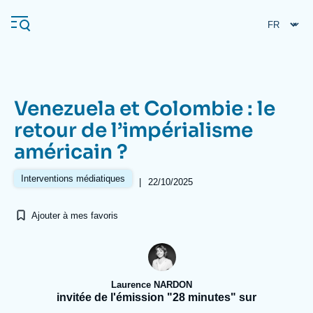
Aller
Panneau de gestion des cookies
au
contenu
principal
Venezuela et Colombie : le
Navigation
retour de l’impérialisme
principale
américain ?
L'Ifri
Interventions médiatiques
|
22/10/2025
Analyses
Ajouter à mes favoris
À propos de l'Ifri
Recherches fréquentes
Événements
L'Ifri en bref
Proche-Orient
Laurence NARDON
invitée de l'émission "28 minutes" sur