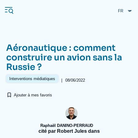
Aller
Panneau de gestion des cookies
au
contenu
principal
Aéronautique : comment
Navigation
construire un avion sans la
principale
Russie ?
L'Ifri
Interventions médiatiques
|
08/06/2022
Analyses
Ajouter à mes favoris
À propos de l'Ifri
Recherches fréquentes
Événements
L'Ifri en bref
Proche-Orient
Raphaël DANINO-PERRAUD
cité par Robert Jules dans