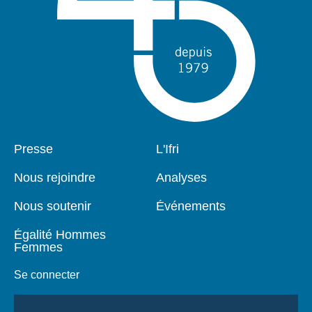
Pied
Presse
Navigation
L'Ifri
de
principale
page
Nous rejoindre
Analyses
Nous soutenir
Événements
Égalité Hommes
Femmes
Se connecter