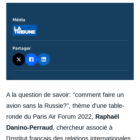
Média
Logo
Partager
Contenu
A la question de savoir: "comment faire un
intervention
médiatique
avion sans la Russie?", thème d'une table-
ronde du Paris Air Forum 2022,
Raphaël
Danino-Perraud
, chercheur associé à
l'Institut français des relations internationales