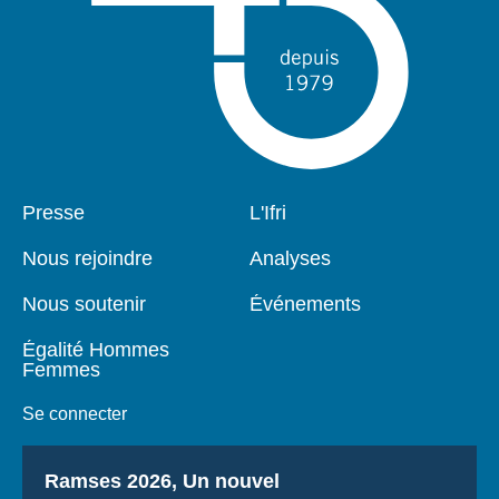
Pied
Presse
Navigation
L'Ifri
de
principale
page
Nous rejoindre
Analyses
Nous soutenir
Événements
Égalité Hommes
Femmes
Se connecter
Titre
Ramses 2026, Un nouvel