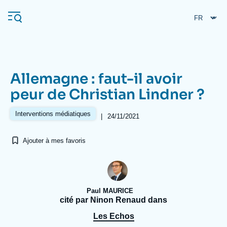
Aller
Panneau de gestion des cookies
au
contenu
principal
Allemagne : faut-il avoir
Navigation
peur de Christian Lindner ?
principale
L'Ifri
Interventions médiatiques
|
24/11/2021
Ajouter à mes favoris
Analyses
À propos de l'Ifri
Recherches fréquentes
Événements
L'Ifri en bref
Proche-Orient
Paul MAURICE
cité par Ninon Renaud dans
Les Echos