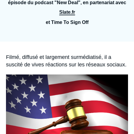
Se connecter
épisode du podcast "New Deal", en partenariat avec
Slate.fr
Nous soutenir
et Time To Sign Off
Accroche
Filmé, diffusé et largement surmédiatisé, il a
suscité de vives réactions sur les réseaux sociaux.
Image
principale
médiatique