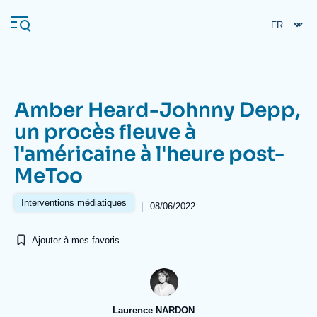
Aller
Panneau de gestion des cookies
au
contenu
principal
Amber Heard-Johnny Depp,
Navigation
un procès fleuve à
principale
l'américaine à l'heure post-
L'Ifri
MeToo
Analyses
Interventions médiatiques
|
08/06/2022
À propos de l'Ifri
Recherches fréquentes
Ajouter à mes favoris
Événements
L'Ifri en bref
Proche-Orient
Laurence NARDON