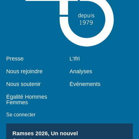
Pied
Presse
Navigation
L'Ifri
de
principale
page
Nous rejoindre
Analyses
Nous soutenir
Événements
Égalité Hommes
Femmes
Se connecter
Titre
Ramses 2026, Un nouvel