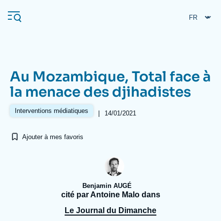
Aller
Panneau de gestion des cookies
au
contenu
principal
Au Mozambique, Total face à
Navigation
la menace des djihadistes
principale
L'Ifri
Interventions médiatiques
|
14/01/2021
Ajouter à mes favoris
Analyses
À propos de l'Ifri
Recherches fréquentes
Événements
L'Ifri en bref
Proche-Orient
Benjamin AUGÉ
cité par Antoine Malo dans
Le Journal du Dimanche