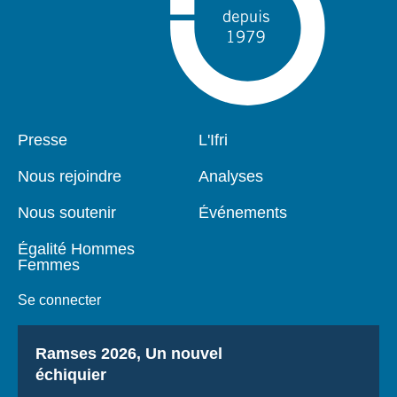
Pied
Presse
Navigation
L'Ifri
de
principale
page
Nous rejoindre
Analyses
Nous soutenir
Événements
Égalité Hommes
Femmes
Se connecter
Titre
Ramses 2026, Un nouvel
échiquier