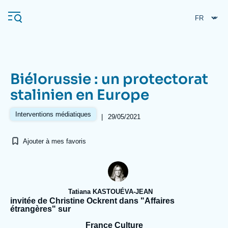
Aller
Panneau de gestion des cookies
au
contenu
principal
Biélorussie : un protectorat
Navigation
stalinien en Europe
principale
L'Ifri
Interventions médiatiques
|
29/05/2021
Ajouter à mes favoris
Analyses
À propos de l'Ifri
Recherches fréquentes
Événements
L'Ifri en bref
Proche-Orient
Tatiana KASTOUÉVA-JEAN
invitée de Christine Ockrent dans "Affaires
étrangères" sur
France Culture