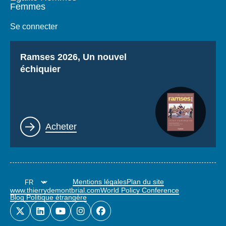
Femmes
Se connecter
Titre
Ramses 2026, Un nouvel
échiquier
Lien
Acheter
Mentions légales
Plan du site
www.thierrydemontbrial.com
World Policy Conference
Blog Politique étrangère