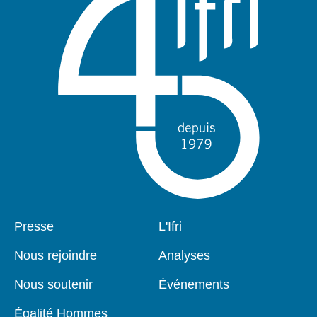
Pied
Presse
Navigation
L'Ifri
de
principale
page
Nous rejoindre
Analyses
Nous soutenir
Événements
Égalité Hommes