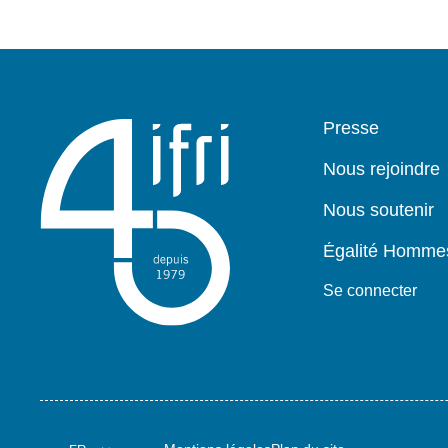
Pied
Presse
de
page
Nous rejoindre
Nous soutenir
Égalité Homm
Se connecter