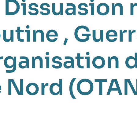
,
Dissuasion 
outine
,
Guerr
ganisation d
ue Nord (OTA