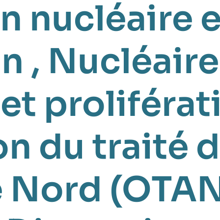
on nucléaire 
on
,
Nucléaire
et proliférat
n du traité 
ue Nord (OTA