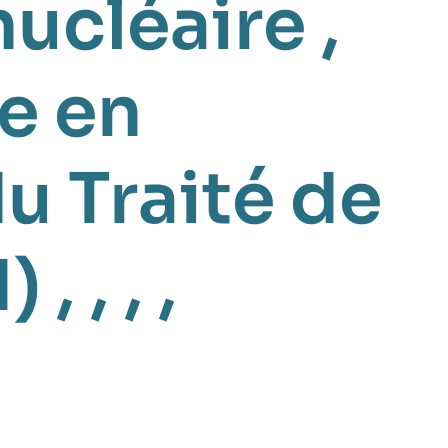
nucléaire
,
e en
u Traité de
N)
, , , ,