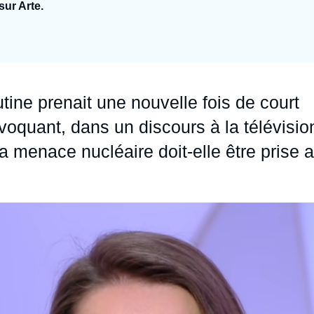
sur Arte.
Ramses
Europe
R
S
Politique étrangère
Russie - Eurasie
D
T
Podcast
Afrique du Nord et Moyen-Orient
tine prenait une nouvelle fois de court
quant, dans un discours à la télévisio
a menace nucléaire doit-elle être prise 