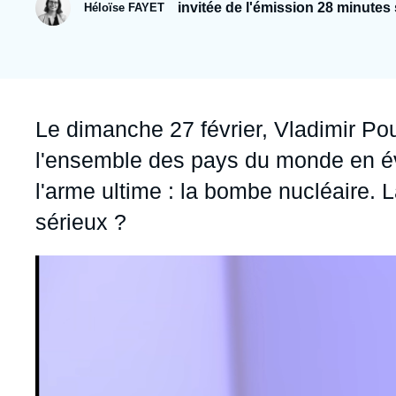
Jeudi 17 septembre 2026 17:30
invitée de l'émission 28 minutes 
Héloïse FAYET
Partenariats et réseaux
Intelligence artificielle
Nous soutenir en tant que professionnel
Guerre en Ukraine
OTAN
Accroche
Le dimanche 27 février, Vladimir Pou
l'ensemble des pays du monde en évo
l'arme ultime : la bombe nucléaire. L
sérieux ?
Image
principale
médiatique