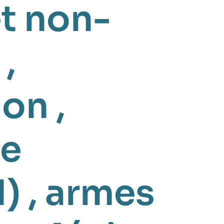
et non-
,
ion
,
de
N)
,
armes