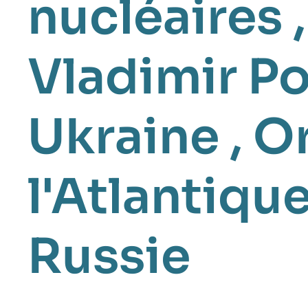
nucléaires
Vladimir P
Ukraine
,
Or
l'Atlantiq
Russie