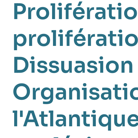
Proliférati
proliférati
Dissuasion 
Organisatio
l'Atlantiq