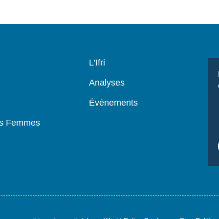
Navigation
L'Ifri
principale
Analyses
Événements
es Femmes