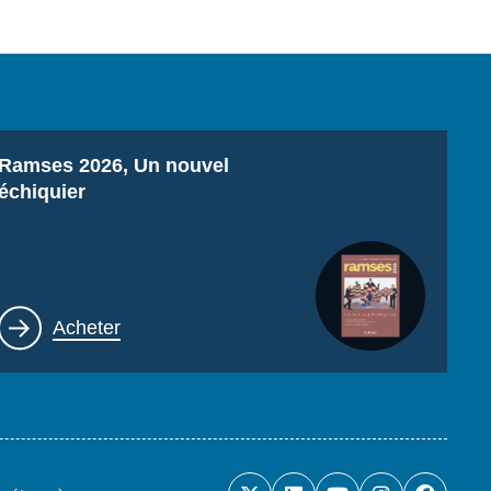
Titre
Ramses 2026, Un nouvel
échiquier
Lien
Acheter