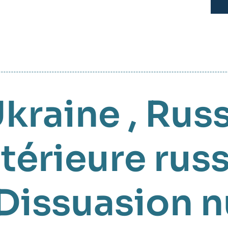
Ukraine
,
Russ
ntérieure rus
Dissuasion n