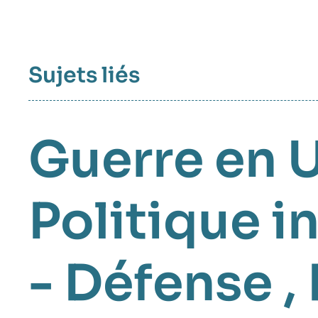
Sujets liés
Guerre en 
Politique i
- Défense
,