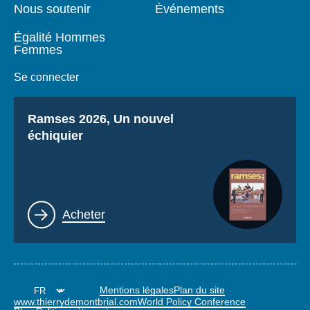
Nous soutenir
Événements
Égalité Hommes
Femmes
Se connecter
Titre
Ramses 2026, Un nouvel
échiquier
Lien
Acheter
Mentions légales
Plan du site
www.thierrydemontbrial.com
World Policy Conference