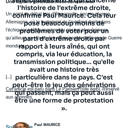
sensibilisées en ce qui concerne
Une rupture générationnelle consommée
l'histoire de l'extrême droite,
Un point du débat loin d'être anodin, encore plus en
confirme Paul Maurice. Cela leur
Allemagne, où le traitement de l'extrême droite dans
pose beaucoup moins de
problèmes de voter pour un
l'échiquier politique est rendu encore plus épineux
parti d'extrême droite par
qu'ailleurs en raison des mémoires de la Seconde Guerre
rapport à leurs aînés, qui ont
mondiale.
compris, via leur éducation, la
transmission politique... qu'elle
avait une histoire très
particulière dans le pays. C'est
body
[...]
peut-être le jeu des générations
Cet article est paru dans Le Parisien (site web)
. Réservé
qui passent, mais ça peut aussi
aux abonnés.
être une forme de protestation
».
Photo
Paul MAURICE
Sujets liés