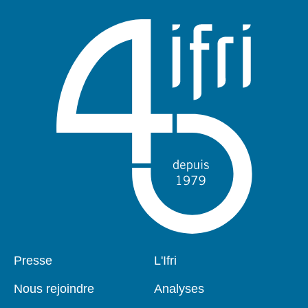
Pied
Presse
Navigation
L'Ifri
de
principale
page
Nous rejoindre
Analyses