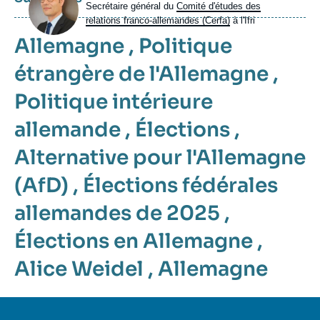
Intitulé
Secrétaire général du
Comité d'études des
du
relations franco-allemandes (Cerfa)
à l'Ifri
poste
Allemagne
,
Politique
étrangère de l'Allemagne
,
Politique intérieure
allemande
,
Élections
,
Alternative pour l'Allemagne
(AfD)
,
Élections fédérales
allemandes de 2025
,
Élections en Allemagne
,
Alice Weidel
,
Allemagne