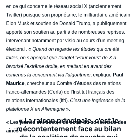
en ce qui concerne le réseau social X (anciennement
Twitter) puisque son propriétaire, le milliardaire américain
Elon Musk et soutien de Donald Trump, a publiquement
apporté son soutien au parti à de nombreuses reprises,
intervenant notamment par visio au cours d'un meeting
électoral . «
Quand on regarde les études qui ont été
faites, on s'aperçoit que l'onglet "Pour vous" de X a
favorisé l'extrême droite, en mettant en avant des
contenus la concernant via l'algorithme
, explique
Paul
Maurice
, chercheur au Comité d'études des relations
franco-allemandes (Cerfa) de l'Institut français des
relations internationales (Ifri).
C'est une ingérence de la
plateforme X en Allemagne
».
Texte
« La raison principale, c'est le
« Les jeunes ont besoin de sortir du consensus des
citation
mécontentement face au bilan
aînés »