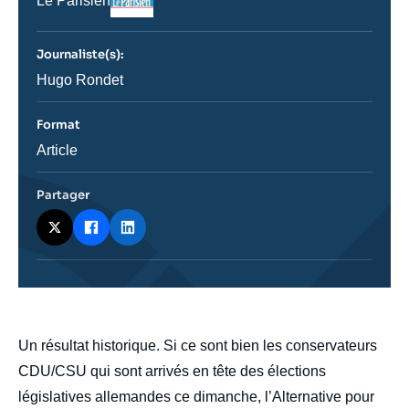
Nom
Le Parisien
du
journal,
revue
Journaliste(s):
ou
émission
Journaliste
Hugo Rondet
Format
Catégorie
Article
journalistique
Partager
body
Un résultat historique. Si ce sont bien les conservateurs
CDU/CSU qui sont arrivés en tête des élections
législatives allemandes ce dimanche, l’Alternative pour