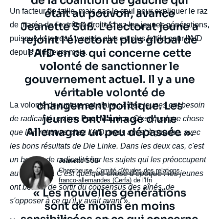
de la coalition de gauche qui
Un facteur de taille, mais pas le seul pour expliquer le raz
était au pouvoir, avance
Jeanette Süß. L'électorat jeune a
de marée de l'extrême droite chez les jeunes générations,
rejoint l'électorat plus global de
puisque le terreau y est de plus en plus fertile pour l'AfD
l'AfD en ce qui concerne cette
depuis plusieurs mois.
volonté de sanctionner le
gouvernement actuel. Il y a une
véritable volonté de
changement politique. Les
body
La volonté de rupture est claire : «
Les jeunes ont besoin
jeunes ont l'image d'une
de radicalité
, estime
Paul Maurice
.
C'est quelque chose
Allemagne un peu dépassée ».
que l'on retrouve chez l'AfD, mais aussi à gauche, avec
les bons résultats de Die Linke. Dans les deux cas, c'est
un besoin de radicalité sur les sujets qui les préoccupent
Photo
Jeanette SÜẞ
Intitulé
Chercheuse,
Comité d'études des relations
au quotidien. C'est quelque chose d'époque : les jeunes
du
franco-allemandes (Cerfa)
de l'Ifri
ont besoin de sortir du consensus des aînés, de
Texte
« Les nouvelles générations
poste
s'opposer à ce qu'il y avait avant
».
citation
sont de moins en moins