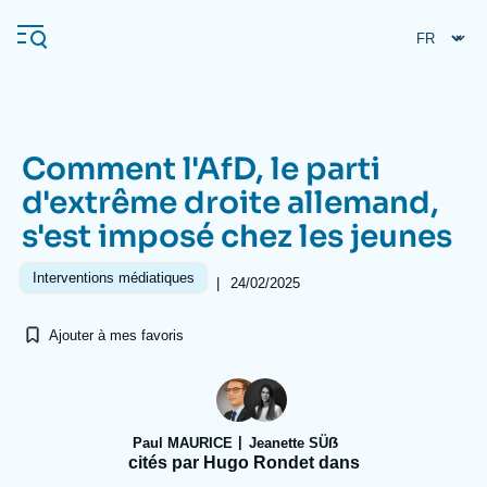
Aller
Panneau de gestion des cookies
au
contenu
principal
Comment l'AfD, le parti
Navigation
d'extrême droite allemand,
principale
s'est imposé chez les jeunes
L'Ifri
Interventions médiatiques
|
24/02/2025
Analyses
Ajouter à mes favoris
À propos de l'Ifri
Recherches fréquentes
Événements
L'Ifri en bref
Proche-Orient
Paul MAURICE
Jeanette SÜẞ
cités par Hugo Rondet dans