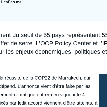
ns LesEco.ma
Ramses
Europe
R
S
Politique étrangère
Russie - Eurasie
D
T
Podcast
Afrique du Nord et Moyen-Orient
ent du seuil de 55 pays représentant 
et de serre. L’OCP Policy Center et l’I
sur les enjeux économiques, politiques et
 la réussite de la COP22 de Marrakech, qui
épend. L'annonce vient d'être faite par les
gement climatique entrera en vigueur le 4
xés par ledit accord viennent d'être atteints, à