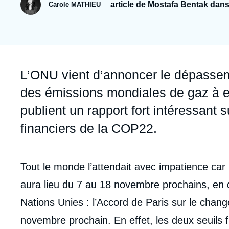
Jeudi 17 septembre 2026 17:30
article de Mostafa Bentak da
Carole MATHIEU
Partenariats et réseaux
Intelligence artificielle
Nous soutenir en tant que professionnel
Guerre en Ukraine
OTAN
Accroche
L’ONU vient d’annoncer le dépassem
des émissions mondiales de gaz à eff
publient un rapport fort intéressant 
financiers de la COP22.
Contenu
Tout le monde l’attendait avec impatience car
intervention
aura lieu du 7 au 18 novembre prochains, en d
médiatique
Nations Unies : l’Accord de Paris sur le chan
novembre prochain. En effet, les deux seuils fi