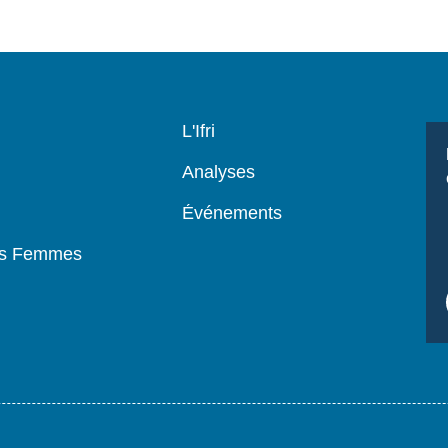
Navigation
L'Ifri
principale
Analyses
Événements
es Femmes