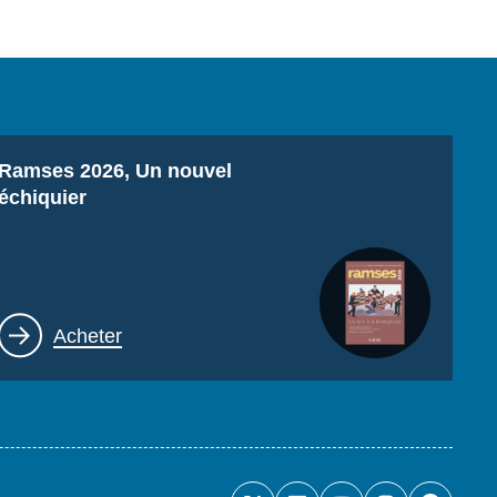
Titre
Ramses 2026, Un nouvel
échiquier
Lien
Acheter