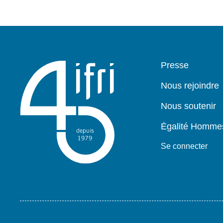
Pied
Presse
de
page
Nous rejoindre
Nous soutenir
Égalité Homm
Se connecter