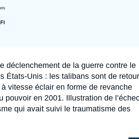
Ramses
Europe
R
S
ris
Politique étrangère
Russie - Eurasie
D
T
FI
Podcast
Afrique du Nord et Moyen-Orient
le déclenchement de la guerre contre le
s États-Unis : les talibans sont de retou
 à vitesse éclair en forme de revanche
 pouvoir en 2001. Illustration de l’éche
isme qui avait suivi le traumatisme des