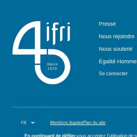
Pied
Presse
de
page
Nous rejoindre
Nous soutenir
Égalité Homm
Se connecter
Mentions légales
Plan du site
En continuant de défiler,
vous acceptez l'utilisation de 