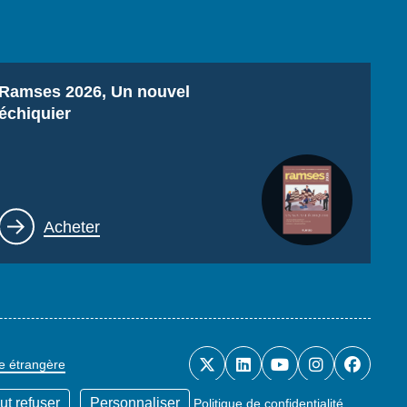
Titre
Ramses 2026, Un nouvel
échiquier
Lien
Acheter
ue étrangère
ut refuser
Personnaliser
Politique de confidentialité