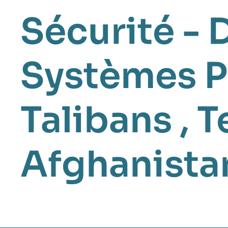
Sécurité - 
Systèmes P
Talibans
,
T
Afghanista