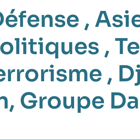
Défense
,
Asie
olitiques
,
Te
errorisme
,
D
n
,
Groupe Dan