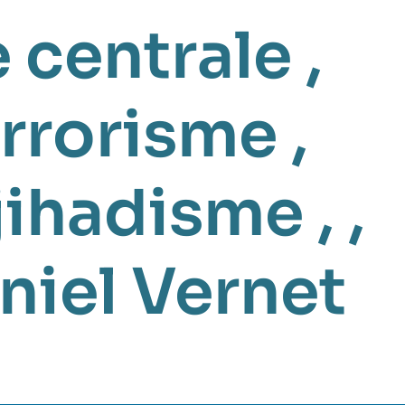
 centrale
,
rrorisme
,
jihadisme
, ,
iel Vernet