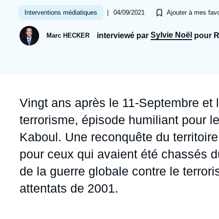
Jeudi 17 septembre 2026 17:30
Partenariats et réseaux
Intelligence artificielle
|
04/09/2021
Interventions médiatiques
Ajouter à mes favo
Nous soutenir en tant que professionnel
Guerre en Ukraine
Sylvie Noël
interviewé par
pour R
Marc HECKER
OTAN
Accroche
Vingt ans après le 11-Septembre et 
terrorisme, épisode humiliant pour le
Kaboul. Une reconquête du territoire
pour ceux qui avaient été chassés du
de la guerre globale contre le terror
attentats de 2001.