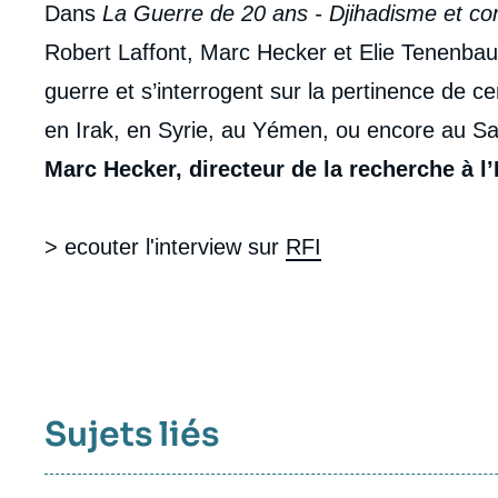
Contenu
Dans
La Guerre de 20 ans - Djihadisme et con
intervention
Robert Laffont, Marc Hecker et Elie Tenenbau
médiatique
guerre et s’interrogent sur la pertinence de ce
en Irak, en Syrie, au Yémen, ou encore au Sa
Marc Hecker, directeur de la recherche à l’I
> ecouter l'interview sur
RFI
Sujets liés