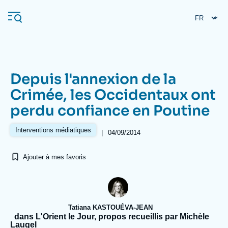
Aller
Panneau de gestion des cookies
au
contenu
principal
Depuis l'annexion de la
Navigation
Crimée, les Occidentaux ont
principale
perdu confiance en Poutine
L'Ifri
Interventions médiatiques
|
04/09/2014
Analyses
Ajouter à mes favoris
À propos de l'Ifri
Recherches fréquentes
Événements
L'Ifri en bref
Proche-Orient
Tatiana KASTOUÉVA-JEAN
dans L'Orient le Jour, propos recueillis par Michèle
Laugel