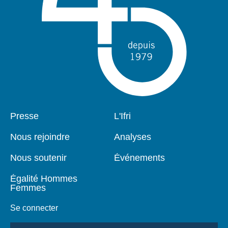
Pied
Presse
Navigation
L'Ifri
de
principale
page
Nous rejoindre
Analyses
Nous soutenir
Événements
Égalité Hommes
Femmes
Se connecter