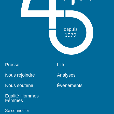
Pied
Presse
Navigation
L'Ifri
de
principale
page
Nous rejoindre
Analyses
Nous soutenir
Événements
Égalité Hommes
Femmes
Se connecter