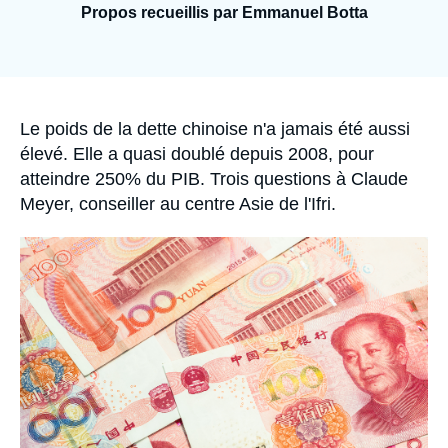
Se connecter
Propos recueillis par Emmanuel Botta
Nous soutenir
Accroche
Le poids de la dette chinoise n'a jamais été aussi
élevé. Elle a quasi doublé depuis 2008, pour
atteindre 250% du PIB. Trois questions à Claude
Meyer, conseiller au centre Asie de l'Ifri.
Image
principale
médiatique