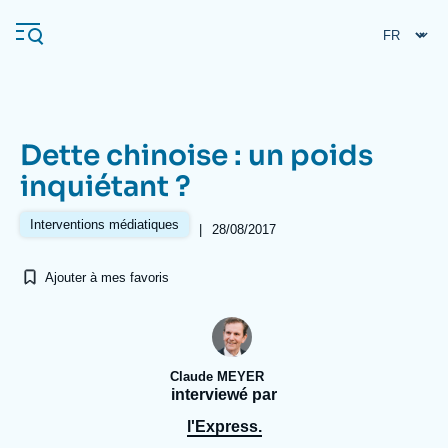
Aller
Panneau de gestion des cookies
au
contenu
principal
Dette chinoise : un poids
Navigation
inquiétant ?
principale
L'Ifri
Interventions médiatiques
|
28/08/2017
Ajouter à mes favoris
Analyses
À propos de l'Ifri
Recherches fréquentes
Événements
L'Ifri en bref
Proche-Orient
Claude MEYER
interviewé par
l'Express.