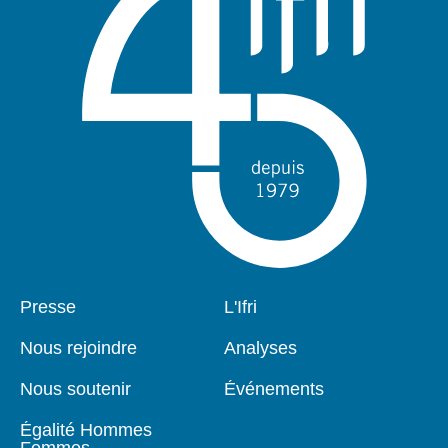
Pied
Presse
Navigation
L'Ifri
de
principale
page
Nous rejoindre
Analyses
Nous soutenir
Événements
Égalité Hommes
Femmes