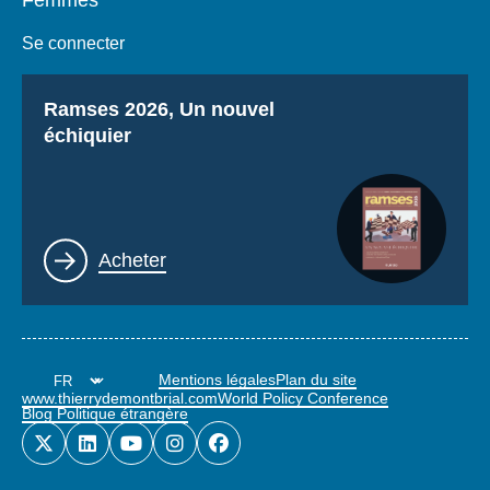
Se connecter
Titre
Ramses 2026, Un nouvel
échiquier
Lien
Acheter
Mentions légales
Plan du site
www.thierrydemontbrial.com
World Policy Conference
Blog Politique étrangère