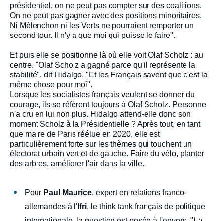
présidentiel, on ne peut pas compter sur des coalitions.
On ne peut pas gagner avec des positions minoritaires.
Ni Mélenchon ni les Verts ne pourraient remporter un
second tour. Il n'y a que moi qui puisse le faire".
Et puis elle se positionne là où elle voit Olaf Scholz : au
centre. "Olaf Scholz a gagné parce qu'il représente la
stabilité", dit Hidalgo. "Et les Français savent que c'est la
même chose pour moi".
Lorsque les socialistes français veulent se donner du
courage, ils se réfèrent toujours à Olaf Scholz. Personne
n'a cru en lui non plus. Hidalgo attend-elle donc son
moment Scholz à la Présidentielle ? Après tout, en tant
que maire de Paris réélue en 2020, elle est
particulièrement forte sur les thèmes qui touchent un
électorat urbain vert et de gauche. Faire du vélo, planter
des arbres, améliorer l'air dans la ville.
Pour
Paul Maurice
, expert en relations franco-
allemandes à l'
Ifri
, le think tank français de politique
internationale, la question est posée à l'envers. "
La