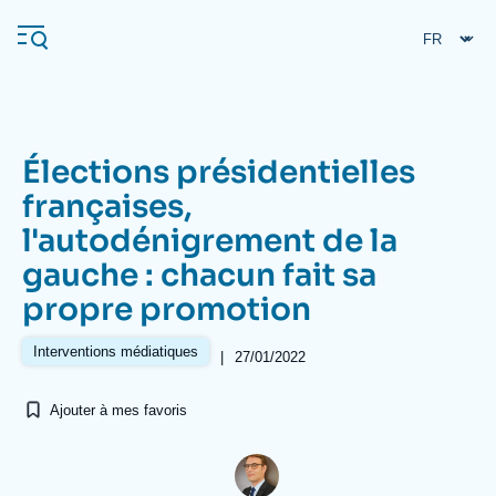
Aller
Panneau de gestion des cookies
au
contenu
principal
Élections présidentielles
Navigation
françaises,
principale
l'autodénigrement de la
L'Ifri
gauche : chacun fait sa
propre promotion
Analyses
À propos de l'Ifri
Recherches fréquentes
Interventions médiatiques
|
27/01/2022
Événements
L'Ifri en bref
Proche-Orient
Ajouter à mes favoris