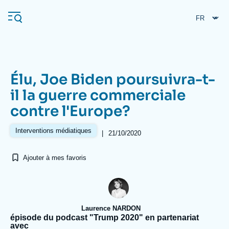
Aller
Panneau de gestion des cookies
au
contenu
principal
Élu, Joe Biden poursuivra-t-
Navigation
il la guerre commerciale
principale
contre l'Europe?
L'Ifri
Interventions médiatiques
|
21/10/2020
Analyses
Ajouter à mes favoris
À propos de l'Ifri
Recherches fréquentes
Événements
L'Ifri en bref
Proche-Orient
Laurence NARDON
épisode du podcast "Trump 2020" en partenariat
avec