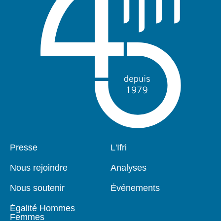
Pied
Presse
Navigation
L'Ifri
de
principale
page
Nous rejoindre
Analyses
Nous soutenir
Événements
Égalité Hommes
Femmes