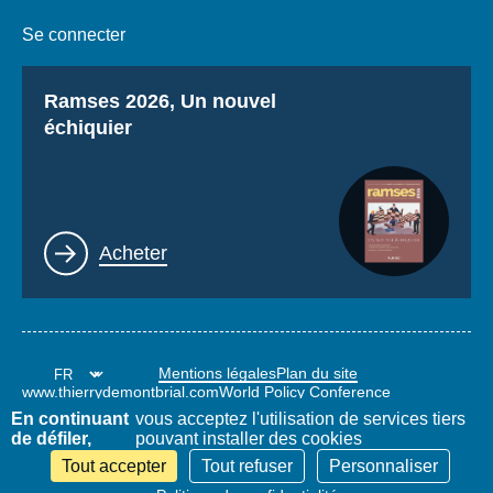
Se connecter
Titre
Ramses 2026, Un nouvel
échiquier
Lien
Acheter
Mentions légales
Plan du site
www.thierrydemontbrial.com
World Policy Conference
Blog Politique étrangère
En continuant
vous acceptez l'utilisation de services tiers
de défiler,
pouvant installer des cookies
Tout accepter
Tout refuser
Personnaliser