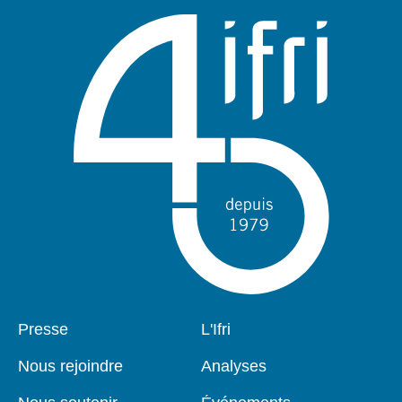
Pied
Presse
Navigation
L'Ifri
de
principale
page
Nous rejoindre
Analyses