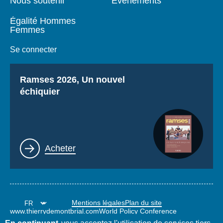
Nous soutenir
Événements
Égalité Hommes
Femmes
Se connecter
Titre
Ramses 2026, Un nouvel
échiquier
Lien
Acheter
Mentions légales
Plan du site
www.thierrydemontbrial.com
World Policy Conference
Blog Politique étrangère