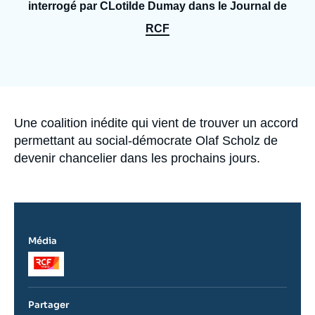
Se connecter
interrogé par CLotilde Dumay dans le Journal de
RCF
Nous soutenir
Accroche
Une coalition inédite qui vient de trouver un accord
permettant au social-démocrate Olaf Scholz de
devenir chancelier dans les prochains jours.
Média
Logo
Partager