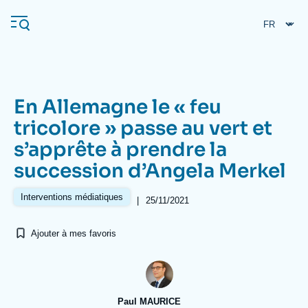
Aller
Panneau de gestion des cookies
au
contenu
principal
En Allemagne le « feu
Navigation
tricolore » passe au vert et
principale
s’apprête à prendre la
L'Ifri
succession d’Angela Merkel
Analyses
Interventions médiatiques
|
25/11/2021
À propos de l'Ifri
Recherches fréquentes
Ajouter à mes favoris
Événements
L'Ifri en bref
Proche-Orient
Paul MAURICE