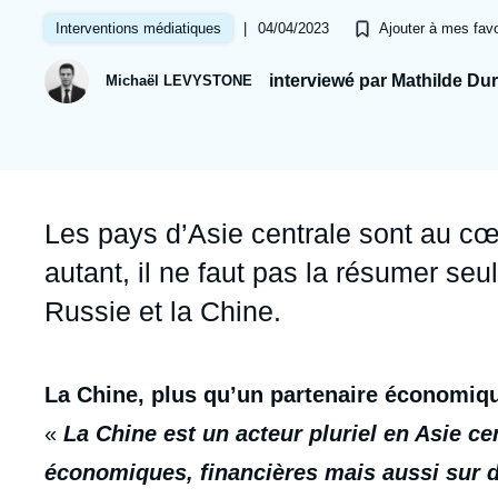
Jeudi 17 septembre 2026 17:30
Partenariats et réseaux
Intelligence artificielle
|
04/04/2023
Interventions médiatiques
Ajouter à mes favo
Nous soutenir en tant que professionnel
Guerre en Ukraine
interviewé par Mathilde Du
Michaël LEVYSTONE
OTAN
Accroche
Les pays d’Asie centrale sont au cœ
autant, il ne faut pas la résumer se
Russie et la Chine.
Contenu
La Chine, plus qu’un partenaire économiq
intervention
«
La Chine est un acteur pluriel en Asie ce
médiatique
économiques, financières mais aussi sur d