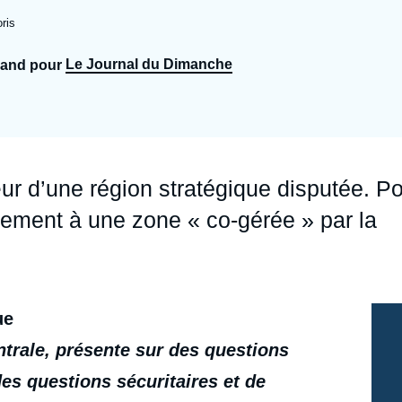
Ramses
Europe
R
S
ris
Politique étrangère
Russie - Eurasie
D
T
Le Journal du Dimanche
rand pour
Podcast
Afrique du Nord et Moyen-Orient
ur d’une région stratégique disputée. P
ulement à une zone « co-gérée » par la
ue
ntrale, présente sur des questions
es questions sécuritaires et de