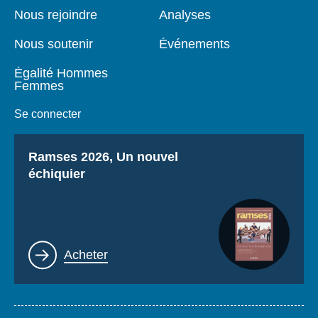
page
Nous rejoindre
Analyses
Nous soutenir
Événements
Égalité Hommes
Femmes
Se connecter
Titre
Ramses 2026, Un nouvel
échiquier
Lien
Acheter