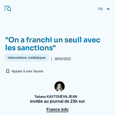
Aller
Panneau de gestion des cookies
au
contenu
principal
"On a franchi un seuil avec
Navigation
les sanctions"
principale
L'Ifri
Interventions médiatiques
|
28/02/2022
Ajouter à mes favoris
Analyses
À propos de l'Ifri
Recherches fréquentes
Événements
L'Ifri en bref
Proche-Orient
Tatiana KASTOUÉVA-JEAN
invitée au journal de 23h sur
France info