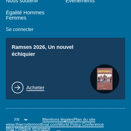
Nous soutenir
Événements
Égalité Hommes
Femmes
Se connecter
Titre
Ramses 2026, Un nouvel
échiquier
Lien
Acheter
Mentions légales
Plan du site
www.thierrydemontbrial.com
World Policy Conference
Blog Politique étrangère