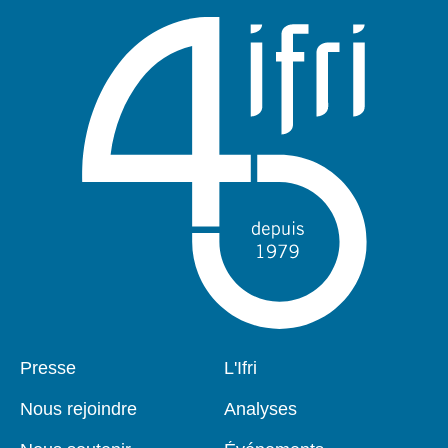
Pied
Presse
Navigation
L'Ifri
de
principale
page
Nous rejoindre
Analyses