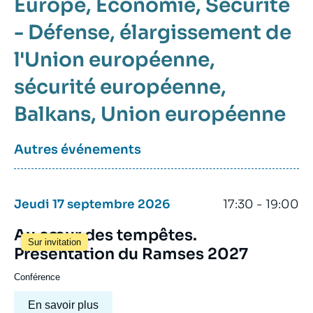
Europe
Économie
Sécurité
- Défense
élargissement de
l'Union européenne
sécurité européenne
Balkans
Union européenne
Autres événements
Jeudi 17 septembre 2026
17:30 - 19:00
Au cœur des tempêtes.
Sur invitation
Présentation du Ramses 2027
Conférence
En savoir plus