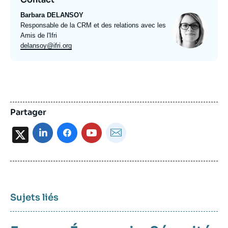
Barbara DELANSOY
Photo
Intitulé
Responsable de la CRM et des relations avec les
du
Amis de l'Ifri
poste
Email
delansoy@ifri.org
expert
Partager
X
Sujets liés