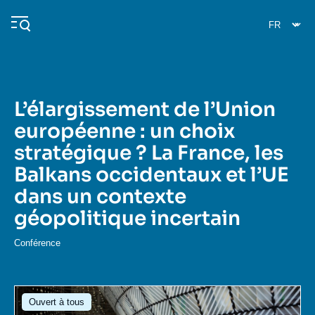
Aller
Panneau de gestion des cookies
au
contenu
principal
L’élargissement de l’Union
Navigation
européenne : un choix
principale
stratégique ? La France, les
L'Ifri
Balkans occidentaux et l’UE
dans un contexte
Analyses
géopolitique incertain
À propos de l'Ifri
Recherches fréquentes
Conférence
Événements
L'Ifri en bref
Proche-Orient
Image
Ouvert à tous