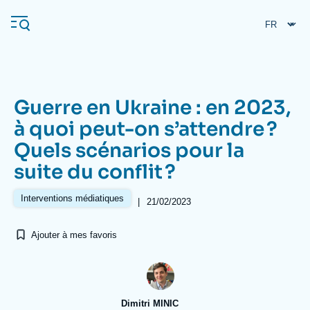
Aller
Panneau de gestion des cookies
au
contenu
principal
Guerre en Ukraine : en 2023,
Navigation
à quoi peut-on s’attendre ?
principale
Quels scénarios pour la
L'Ifri
suite du conflit ?
Analyses
Interventions médiatiques
|
21/02/2023
À propos de l'Ifri
Recherches fréquentes
Ajouter à mes favoris
Événements
L'Ifri en bref
Proche-Orient
Dimitri MINIC