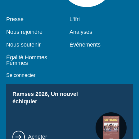
Pied
Presse
Navigation
L'Ifri
de
principale
page
Nous rejoindre
Analyses
Nous soutenir
Événements
Égalité Hommes
Femmes
Se connecter
Titre
Ramses 2026, Un nouvel
échiquier
Lien
Acheter