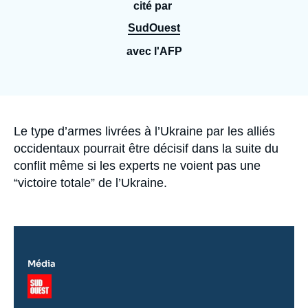
Se connecter
cité par
SudOuest
Nous soutenir
avec l'AFP
Accroche
Le type d’armes livrées à l’Ukraine par les alliés
occidentaux pourrait être décisif dans la suite du
conflit même si les experts ne voient pas une
“victoire totale” de l’Ukraine.
Média
Logo