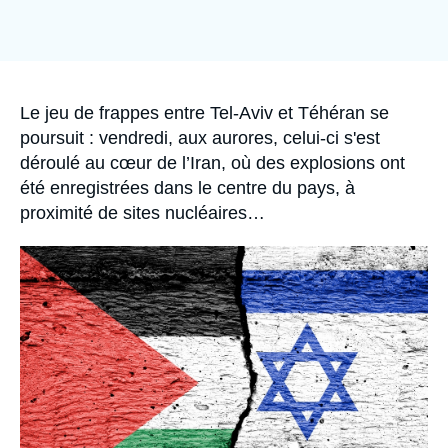
Se connecter
Nous soutenir
Accroche
Le jeu de frappes entre Tel-Aviv et Téhéran se
poursuit : vendredi, aux aurores, celui-ci s'est
déroulé au cœur de l’Iran, où des explosions ont
été enregistrées dans le centre du pays, à
proximité de sites nucléaires…
Image
principale
médiatique