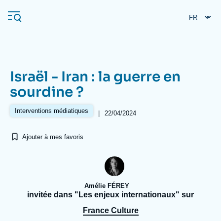
Aller
Panneau de gestion des cookies
au
contenu
principal
Israël - Iran : la guerre en
Navigation
sourdine ?
principale
L'Ifri
Interventions médiatiques
|
22/04/2024
Ajouter à mes favoris
Analyses
À propos de l'Ifri
Recherches fréquentes
Événements
L'Ifri en bref
Proche-Orient
Amélie FÉREY
invitée dans "Les enjeux internationaux" sur
France Culture