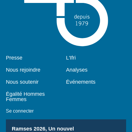
Pied
Presse
Navigation
L'Ifri
de
principale
page
Nous rejoindre
Analyses
Nous soutenir
Événements
Égalité Hommes
Femmes
Se connecter
Titre
Ramses 2026, Un nouvel