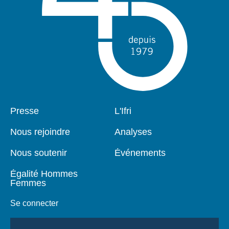
Pied
Presse
Navigation
L'Ifri
de
principale
page
Nous rejoindre
Analyses
Nous soutenir
Événements
Égalité Hommes
Femmes
Se connecter