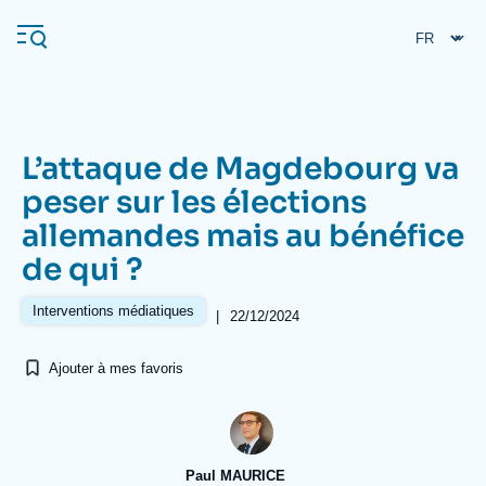
Aller
Panneau de gestion des cookies
au
contenu
principal
L’attaque de Magdebourg va
Navigation
peser sur les élections
principale
allemandes mais au bénéfice
L'Ifri
de qui ?
Analyses
Interventions médiatiques
|
22/12/2024
À propos de l'Ifri
Recherches fréquentes
Ajouter à mes favoris
Événements
L'Ifri en bref
Proche-Orient
Paul MAURICE