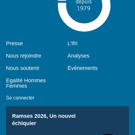
Pied
Presse
Navigation
L'Ifri
de
principale
page
Nous rejoindre
Analyses
Nous soutenir
Événements
Égalité Hommes
Femmes
Se connecter
Titre
Ramses 2026, Un nouvel
échiquier