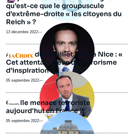
qu’est-ce que le groupuscule
d’extrême-droite « les citoyens du
Reich » ?
Image
principale
13 décembre 2022
—
médiatique
Attaque du 14 juillet 2016 à Nice : «
Logo
Cet attentat relève du terrorisme
d’inspiration »
Image
principale
05 septembre 2022
—
médiatique
Quelle menace terroriste
Logo
aujourd'hui en France ?
Image
principale
05 septembre 2022
—
médiatique