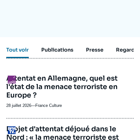
Se connecter
Nous soutenir
Tout voir
Publications
Presse
Regarder
URL
Attentat en Allemagne, quel est
Logo
de
l'état de la menace terroriste en
Spotify
Europe ?
28 juillet 2026
—
Nom
France Culture
du
journal,
revue
URL
Projet d'attentat déjoué dans le
Logo
ou
de
Nord : « la menace terroriste est
Dailymotion
émission