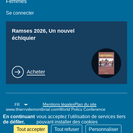
Femmes
Se connecter
Titre
Ramses 2026, Un nouvel
échiquier
Lien
Acheter
Mentions légales
Plan du site
www.thierrydemontbrial.com
World Policy Conference
Blog Politique étrangère
En continuant
vous acceptez l'utilisation de services tiers
de défiler,
pouvant installer des cookies
Tout accepter
Tout refuser
Personnaliser