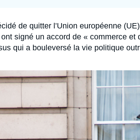
Ramses
Europe
R
S
Politique étrangère
Russie - Eurasie
D
T
écidé de quitter l'Union européenne (UE)
Podcast
Afrique du Nord et Moyen-Orient
 ont signé un accord de « commerce et 
us qui a bouleversé la vie politique outr