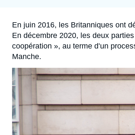
Jeudi 17 septembre 2026 17:30
Partenariats et réseaux
Intelligence artificielle
Nous soutenir en tant que professionnel
Guerre en Ukraine
Accroche
En juin 2016, les Britanniques ont d
OTAN
En décembre 2020, les deux parties
coopération », au terme d'un process
Manche.
Image
principale
médiatique