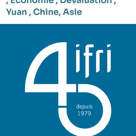
,
Économie
,
Dévaluation
,
Yuan
,
Chine
,
Asie