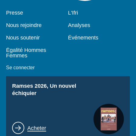
Pied
Presse
Navigation
L'Ifri
de
principale
page
Nous rejoindre
Analyses
Nous soutenir
Événements
Égalité Hommes
Femmes
Se connecter
Titre
Ramses 2026, Un nouvel
échiquier
Lien
Acheter