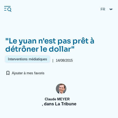
Aller
Panneau de gestion des cookies
au
contenu
principal
"Le yuan n'est pas prêt à
Navigation
détrôner le dollar"
principale
L'Ifri
Interventions médiatiques
|
14/08/2015
Ajouter à mes favoris
Analyses
À propos de l'Ifri
Recherches fréquentes
Événements
L'Ifri en bref
Proche-Orient
Claude MEYER
, dans La Tribune