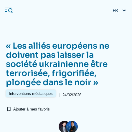
Aller
Panneau de gestion des cookies
au
contenu
principal
« Les alliés européens ne
Navigation
doivent pas laisser la
principale
société ukrainienne être
L'Ifri
terrorisée, frigorifiée,
plongée dans le noir »
Analyses
À propos de l'Ifri
Recherches fréquentes
Interventions médiatiques
|
24/02/2026
Événements
L'Ifri en bref
Proche-Orient
Ajouter à mes favoris