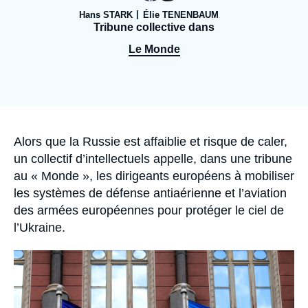
Se connecter
Hans STARK
Élie TENENBAUM
Tribune collective dans
Nous soutenir
Le Monde
Accroche
Alors que la Russie est affaiblie et risque de caler,
un collectif d’intellectuels appelle, dans une tribune
au « Monde », les dirigeants européens à mobiliser
les systèmes de défense antiaérienne et l’aviation
des armées européennes pour protéger le ciel de
l’Ukraine.
Image
principale
médiatique