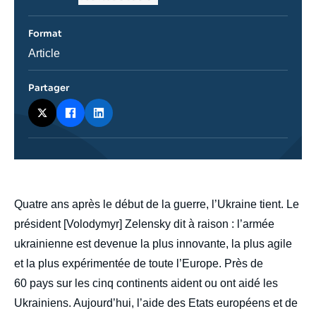
du
journal,
revue
Format
ou
émission
Catégorie
Article
journalistique
Partager
body
Quatre ans après le début de la guerre, l’Ukraine tient. Le
président [Volodymyr] Zelensky dit à raison : l’armée
ukrainienne est devenue la plus innovante, la plus agile
et la plus expérimentée de toute l’Europe. Près de
60 pays sur les cinq continents aident ou ont aidé les
Ukrainiens. Aujourd’hui, l’aide des Etats européens et de