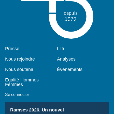
Pied
Presse
Navigation
L'Ifri
de
principale
page
Nous rejoindre
Analyses
Nous soutenir
Événements
Égalité Hommes
Femmes
Se connecter
Titre
Ramses 2026, Un nouvel