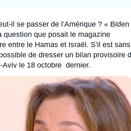
Ramses
Europe
R
S
Politique étrangère
Russie - Eurasie
D
T
ut-il se passer de l'Amérique ? « Biden
Podcast
Afrique du Nord et Moyen-Orient
t la question que posait le magazine
 entre le Hamas et Israël. S'il est sans
 possible de dresser un bilan provisoire 
l-Aviv le 18 octobre dernier.