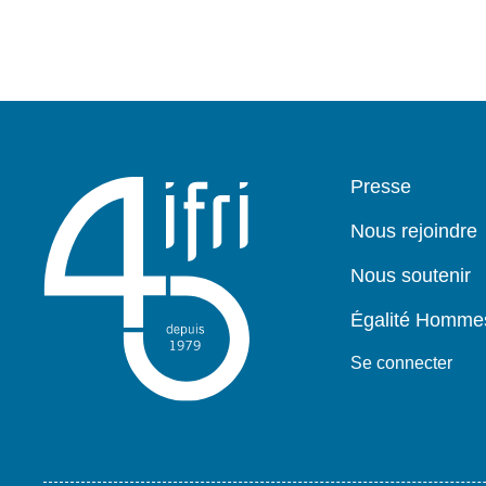
Pied
Presse
de
page
Nous rejoindre
Nous soutenir
Égalité Homm
Se connecter