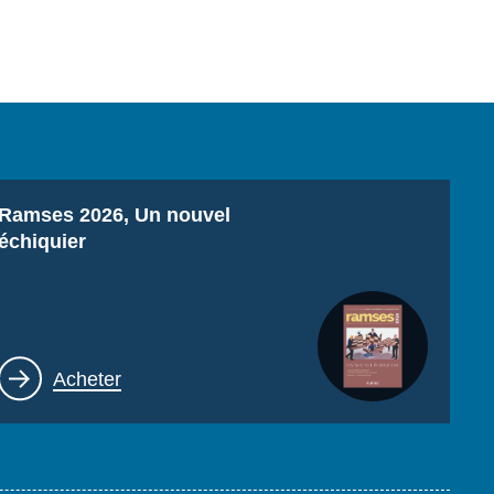
Titre
Ramses 2026, Un nouvel
échiquier
Lien
Acheter