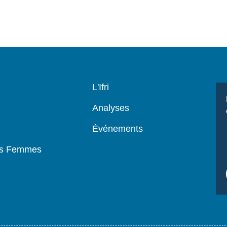
Navigation
L'Ifri
principale
Analyses
Événements
es Femmes