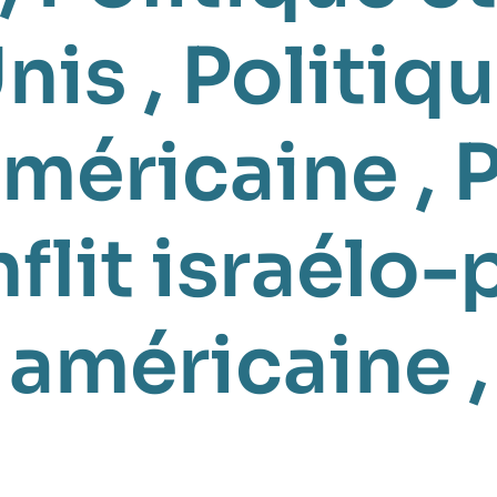
Unis
,
Politiq
américaine
,
flit israélo-
 américaine