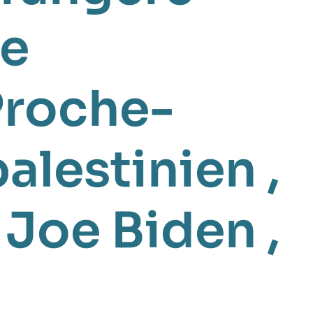
ue
Proche-
palestinien
,
,
Joe Biden
,