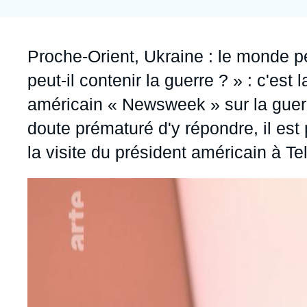
Jeudi 17 septembre 2026 17:30
Partenariats et réseaux
Intelligence artificielle
Nous soutenir en tant que professionnel
Guerre en Ukraine
Accroche
Proche-Orient, Ukraine : le monde pe
OTAN
peut-il contenir la guerre ? » : c'es
américain « Newsweek » sur la guerre
doute prématuré d'y répondre, il est
la visite du président américain à Te
Image
principale
médiatique