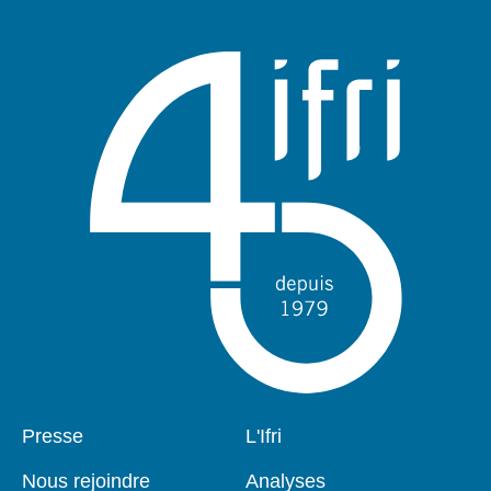
Pied
Presse
Navigation
L'Ifri
de
principale
page
Nous rejoindre
Analyses