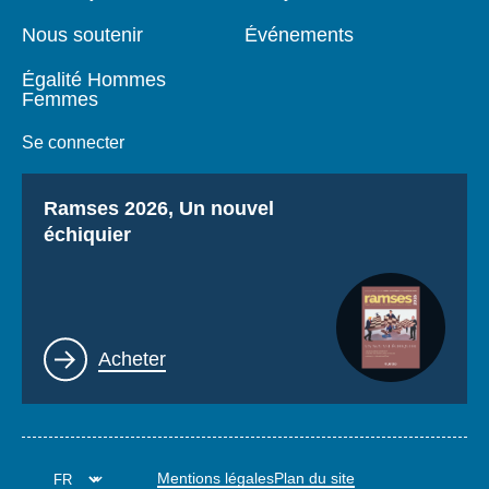
Nous soutenir
Événements
Égalité Hommes
Femmes
Se connecter
Titre
Ramses 2026, Un nouvel
échiquier
Lien
Acheter
Mentions légales
Plan du site