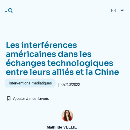
Aller
Panneau de gestion des cookies
au
contenu
principal
Les interférences
Navigation
américaines dans les
principale
échanges technologiques
L'Ifri
entre leurs alliés et la Chine
Analyses
Interventions médiatiques
|
07/10/2022
À propos de l'Ifri
Recherches fréquentes
Ajouter à mes favoris
Événements
L'Ifri en bref
Proche-Orient
Mathilde VELLIET