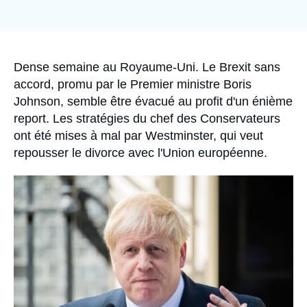
Se connecter
Nous soutenir
Accroche
Dense semaine au Royaume-Uni. Le Brexit sans
accord, promu par le Premier ministre Boris
Johnson, semble être évacué au profit d'un énième
report. Les stratégies du chef des Conservateurs
ont été mises à mal par Westminster, qui veut
repousser le divorce avec l'Union européenne.
Image
principale
médiatique