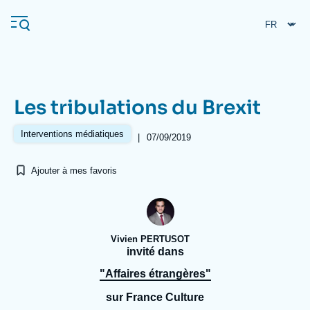
Aller
Panneau de gestion des cookies
au
contenu
principal
Les tribulations du Brexit
Navigation
principale
Interventions médiatiques
|
07/09/2019
L'Ifri
Ajouter à mes favoris
Analyses
À propos de l'Ifri
Recherches fréquentes
Vivien PERTUSOT
Événements
L'Ifri en bref
Proche-Orient
invité dans
"Affaires étrangères"
sur France Culture