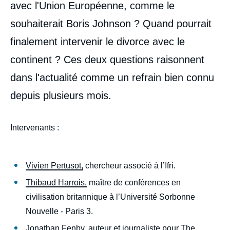
médiatique
avec l'Union Européenne, comme le
souhaiterait Boris Johnson ? Quand pourrait
finalement intervenir le divorce avec le
continent ? Ces deux questions raisonnent
dans l'actualité comme un refrain bien connu
depuis plusieurs mois.
Intervenants
:
Vivien Pertusot,
chercheur associé à l’Ifri.
Thibaud Harrois,
maître de conférences en
civilisation britannique à l’Université Sorbonne
Nouvelle - Paris 3.
Jonathan Fenby,
auteur et journaliste pour The