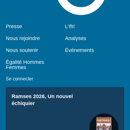
Pied
Presse
Navigation
L'Ifri
de
principale
page
Nous rejoindre
Analyses
Nous soutenir
Événements
Égalité Hommes
Femmes
Se connecter
Titre
Ramses 2026, Un nouvel
échiquier