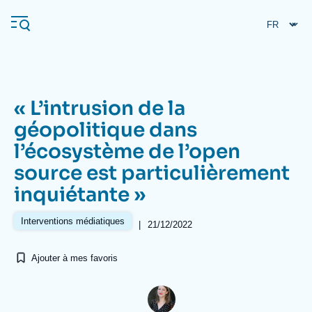
Aller
Panneau de gestion des cookies
au
contenu
principal
« L’intrusion de la
Navigation
géopolitique dans
principale
l’écosystème de l’open
L'Ifri
source est particulièrement
inquiétante »
Analyses
À propos de l'Ifri
Recherches fréquentes
Interventions médiatiques
|
21/12/2022
Événements
L'Ifri en bref
Proche-Orient
Ajouter à mes favoris