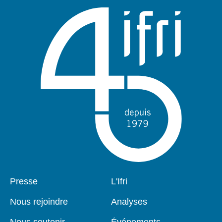
Pied
Presse
Navigation
L'Ifri
de
principale
page
Nous rejoindre
Analyses