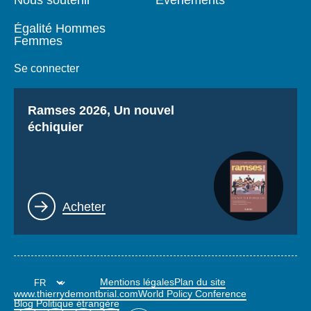
Nous soutenir
Événements
Égalité Hommes
Femmes
Se connecter
Titre
Ramses 2026, Un nouvel
échiquier
Lien
Acheter
Mentions légales
Plan du site
www.thierrydemontbrial.com
World Policy Conference
Blog Politique étrangère