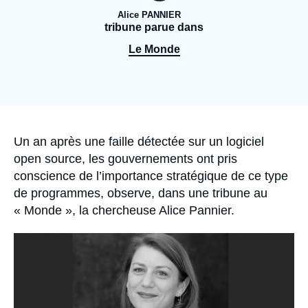
Se connecter
Alice PANNIER
tribune parue dans
Nous soutenir
Le Monde
Accroche
Un an après une faille détectée sur un logiciel
open source, les gouvernements ont pris
conscience de l’importance stratégique de ce type
de programmes, observe, dans une tribune au
« Monde », la chercheuse Alice Pannier.
Image
principale
médiatique