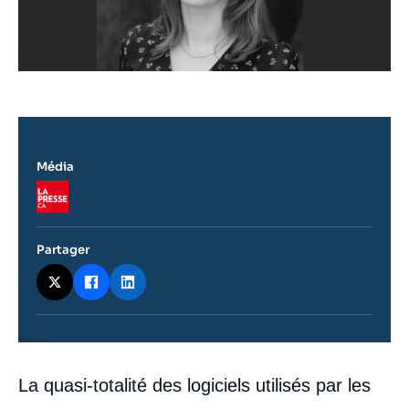
Média
Logo
Partager
Contenu
La quasi-totalité des logiciels utilisés par les
intervention