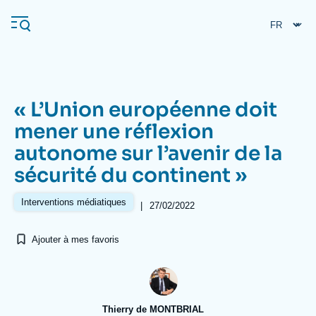
Aller
Panneau de gestion des cookies
au
contenu
principal
« L’Union européenne doit
Navigation
mener une réflexion
principale
autonome sur l’avenir de la
L'Ifri
sécurité du continent »
Analyses
Interventions médiatiques
|
27/02/2022
À propos de l'Ifri
Recherches fréquentes
Ajouter à mes favoris
Événements
L'Ifri en bref
Proche-Orient
Thierry de MONTBRIAL