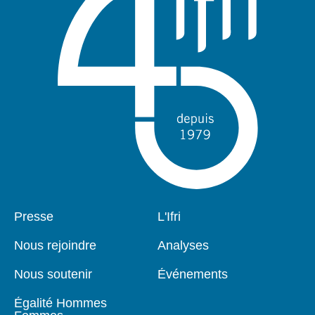
Pied
Presse
Navigation
L'Ifri
de
principale
page
Nous rejoindre
Analyses
Nous soutenir
Événements
Égalité Hommes