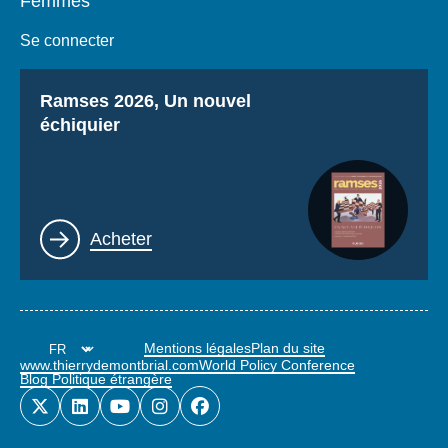
Femmes
Se connecter
Titre
Ramses 2026, Un nouvel
échiquier
Lien
Acheter
Mentions légales
Plan du site
www.thierrydemontbrial.com
World Policy Conference
Blog Politique étrangère