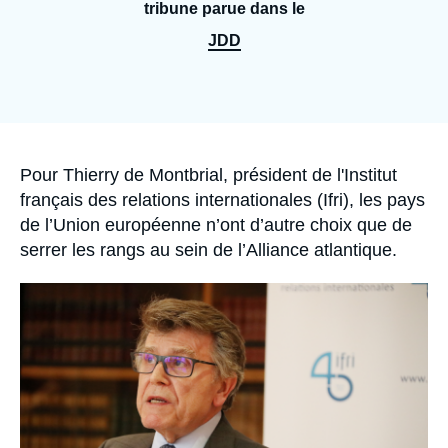
Se connecter
tribune parue dans le
JDD
Nous soutenir
Accroche
Pour Thierry de Montbrial, président de l'Institut
français des relations internationales (Ifri), les pays
de l’Union européenne n’ont d’autre choix que de
serrer les rangs au sein de l’Alliance atlantique.
Image
principale
médiatique