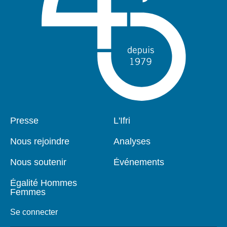
Pied
Presse
Navigation
L'Ifri
de
principale
page
Nous rejoindre
Analyses
Nous soutenir
Événements
Égalité Hommes
Femmes
Se connecter