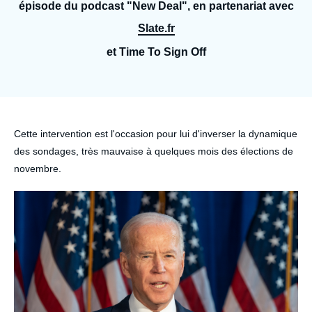
Se connecter
épisode du podcast "New Deal", en partenariat avec
Slate.fr
Nous soutenir
et Time To Sign Off
Accroche
Cette intervention est l'occasion pour lui d'inverser la dynamique
des sondages, très mauvaise à quelques mois des élections de
novembre.
Image
principale
médiatique