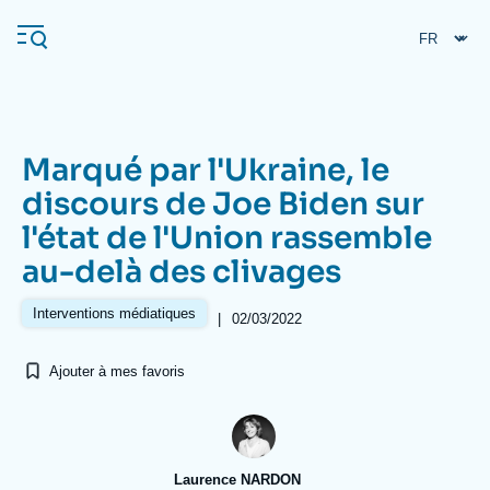
Aller
Panneau de gestion des cookies
au
contenu
principal
Marqué par l'Ukraine, le
Navigation
discours de Joe Biden sur
principale
l'état de l'Union rassemble
L'Ifri
au-delà des clivages
Analyses
Interventions médiatiques
|
02/03/2022
À propos de l'Ifri
Recherches fréquentes
Ajouter à mes favoris
Événements
L'Ifri en bref
Proche-Orient
Laurence NARDON