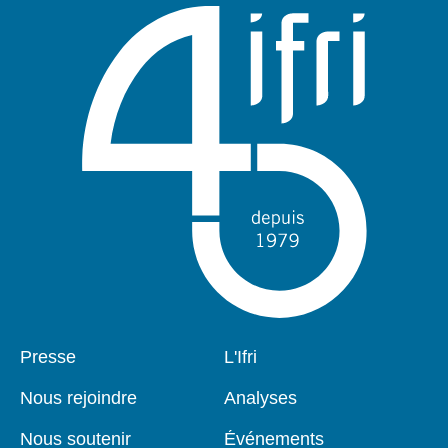
Pied
Presse
Navigation
L'Ifri
de
principale
page
Nous rejoindre
Analyses
Nous soutenir
Événements