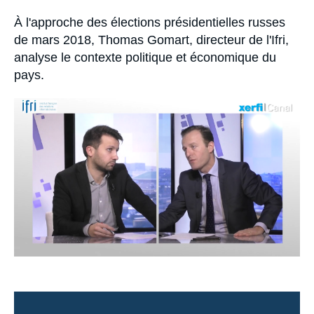
Se connecter
Accroche
À l'approche des élections présidentielles russes
de mars 2018, Thomas Gomart, directeur de l'Ifri,
Nous soutenir
analyse le contexte politique et économique du
pays.
Image
principale
médiatique