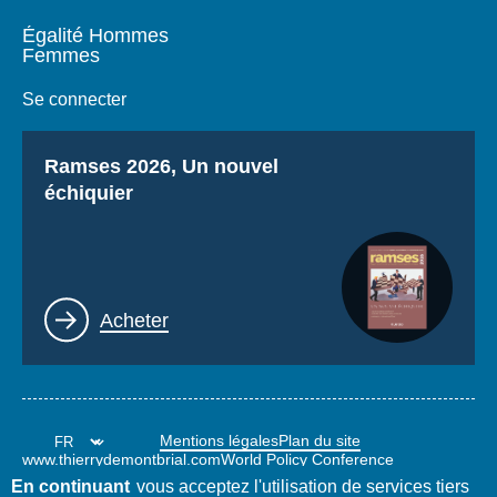
Égalité Hommes
Femmes
Se connecter
Titre
Ramses 2026, Un nouvel
échiquier
Lien
Acheter
Mentions légales
Plan du site
www.thierrydemontbrial.com
World Policy Conference
Blog Politique étrangère
En continuant
vous acceptez l'utilisation de services tiers