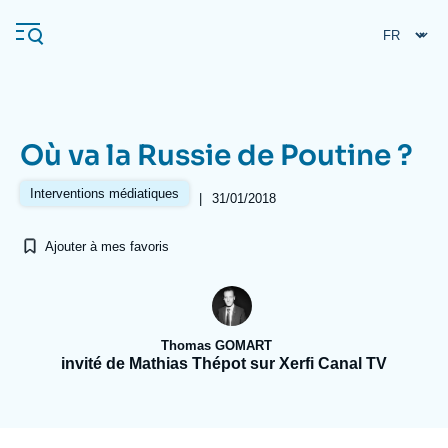
Aller
Panneau de gestion des cookies
au
contenu
principal
Où va la Russie de Poutine ?
Navigation
principale
Interventions médiatiques
|
31/01/2018
L'Ifri
Ajouter à mes favoris
Analyses
À propos de l'Ifri
Recherches fréquentes
Thomas GOMART
Événements
L'Ifri en bref
Proche-Orient
invité de Mathias Thépot sur Xerfi Canal TV