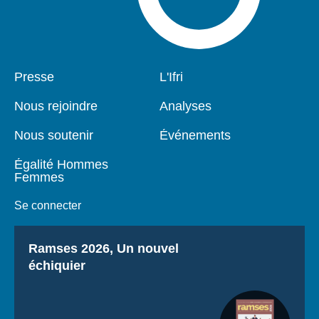
Pied
Presse
Navigation
L'Ifri
de
principale
page
Nous rejoindre
Analyses
Nous soutenir
Événements
Égalité Hommes
Femmes
Se connecter
Titre
Ramses 2026, Un nouvel
échiquier