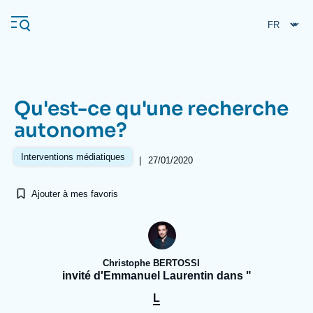
Aller
Panneau de gestion des cookies
au
contenu
principal
Qu'est-ce qu'une recherche
Navigation
autonome?
principale
L'Ifri
Interventions médiatiques
|
27/01/2020
Ajouter à mes favoris
Analyses
À propos de l'Ifri
Recherches fréquentes
Événements
L'Ifri en bref
Proche-Orient
Christophe BERTOSSI
invité d'Emmanuel Laurentin dans "
L